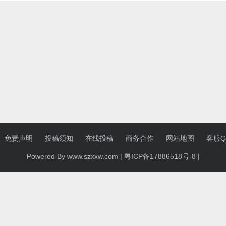
免责声明
投稿须知
在线投稿
商务合作
网站地图
客服QQ
Powered By www.szxxw.com |
粤ICP备17886518号-8
|