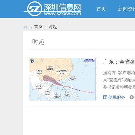
首页
新闻资
首页
时起
时起
›
›
广东：全省
据南方+客户端消
风“麦德姆”视
委书记黄坤明批示
象部门预测，今
便民服务
海地区登陆，
密集，全省各地