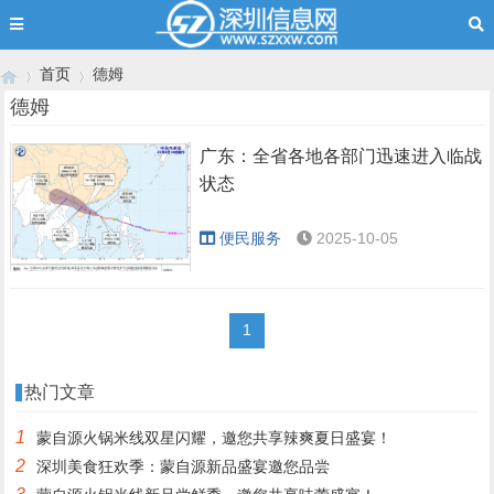
首页
德姆
德姆
广东：全省各地各部门迅速进入临战
›
›
状态
便民服务
2025-10-05
1
热门文章
1
蒙自源火锅米线双星闪耀，邀您共享辣爽夏日盛宴！
2
深圳美食狂欢季：蒙自源新品盛宴邀您品尝