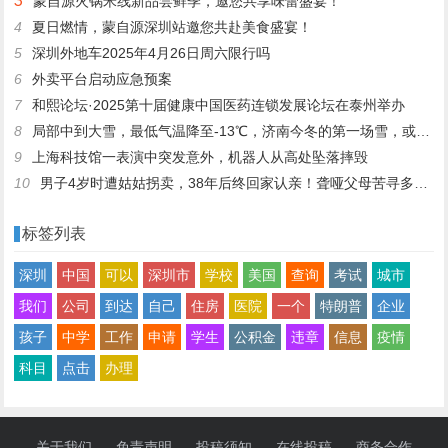
3
蒙自源火锅米线新品尝鲜季，邀您共享味蕾盛宴！
4
夏日燃情，蒙自源深圳站邀您共赴美食盛宴！
5
深圳外地车2025年4月26日周六限行吗
6
外卖平台启动应急预案
7
和熙论坛·2025第十届健康中国医药连锁发展论坛在泰州举办
8
局部中到大雪，最低气温降至-13℃，济南今冬的第一场雪，或跟去年同一时间！
9
上海科技馆一表演中突发意外，机器人从高处坠落摔毁
10
男子4岁时遭姑姑拐卖，38年后终回家认亲！聋哑父母苦寻多年，母亲已抱憾离世丨红星寻人
标签列表
深圳
中国
可以
深圳市
学校
美国
查询
考试
城市
我们
公司
到达
自己
住房
医院
一个
特朗普
企业
孩子
中学
工作
申请
学生
公积金
违章
信息
疫情
科目
点击
办理
关于我们
免责声明
投稿须知
在线投稿
商务合作