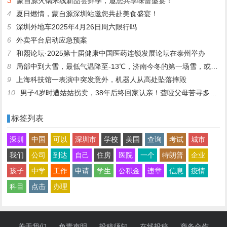
3
蒙自源火锅米线新品尝鲜季，邀您共享味蕾盛宴！
4
夏日燃情，蒙自源深圳站邀您共赴美食盛宴！
5
深圳外地车2025年4月26日周六限行吗
6
外卖平台启动应急预案
7
和熙论坛·2025第十届健康中国医药连锁发展论坛在泰州举办
8
局部中到大雪，最低气温降至-13℃，济南今冬的第一场雪，或跟去年同一时间！
9
上海科技馆一表演中突发意外，机器人从高处坠落摔毁
10
男子4岁时遭姑姑拐卖，38年后终回家认亲！聋哑父母苦寻多年，母亲已抱憾离世丨红星寻人
标签列表
深圳
中国
可以
深圳市
学校
美国
查询
考试
城市
我们
公司
到达
自己
住房
医院
一个
特朗普
企业
孩子
中学
工作
申请
学生
公积金
违章
信息
疫情
科目
点击
办理
关于我们
免责声明
投稿须知
在线投稿
商务合作