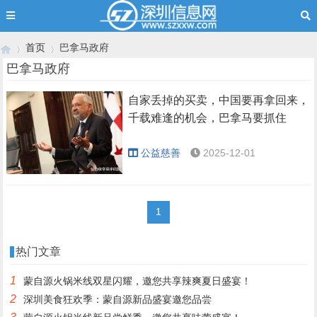
首页
巴拿马政府
巴拿马政府
自家丢掉的买卖，中国要再拿回来，
›
›
千载难逢的机会，巴拿马要抓住
公益慈善
2025-12-01
1
热门文章
1
蒙自源火锅米线双星闪耀，邀您共享辣爽夏日盛宴！
2
深圳美食狂欢季：蒙自源新品盛宴邀您品尝