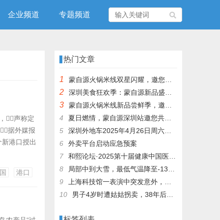
企业频道
专题频道
热门文章
1
蒙自源火锅米线双星闪耀，邀您共享辣爽夏日盛宴！
2
深圳美食狂欢季：蒙自源新品盛宴邀您品尝
3
蒙自源火锅米线新品尝鲜季，邀您共享味蕾盛宴！
4
夏日燃情，蒙自源深圳站邀您共赴美食盛宴！
，声称定
据外媒报
5
深圳外地车2025年4月26日周六限行吗
个新港口授出
6
外卖平台启动应急预案
浓厚兴趣，
7
和熙论坛·2025第十届健康中国医药连锁发展论坛在泰州举办
0年前，
8
局部中到大雪，最低气温降至-13℃，济南今冬的第一场雪，或跟去年同一时间！
国
港口
9
上海科技馆一表演中突发意外，机器人从高处坠落摔毁
10
男子4岁时遭姑姑拐卖，38年后终回家认亲！聋哑父母苦寻多年，母亲已抱憾离世丨红星寻人
标签列表