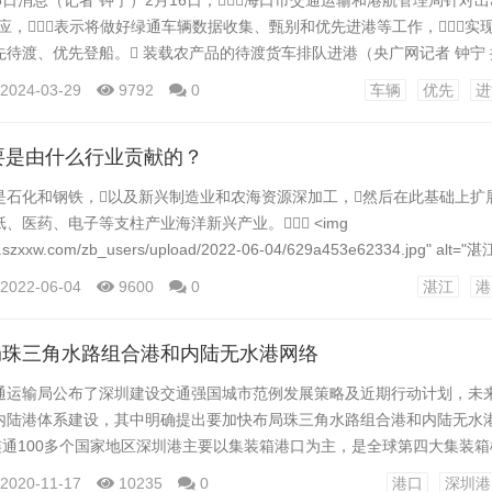
6日消息（记者 钟宁）2月16日，海口市交通运输和港航管理局针对出
应，表示将做好绿通车辆数据收集、甄别和优先进港等工作，实
待渡、优先登船。 装载农产品的待渡货车排队进港（央广网记者 钟宁 
理局党组成员、副局长赵勇介绍，今年春运以来，海口新海港
2024-03-29
9792
0
车辆
优先
进
保持畅通状态。部分绿通车辆未能优先登船的主要原因是目前处于车客
日出岛车辆已超过200...
要是由什么行业贡献的？
是石化和钢铁，以及新兴制造业和农海资源深加工，然后在此基础上扩
、医药、电子等支柱产业海洋新兴产业。 ˂img
ww.szxxw.com/zb_users/upload/2022-06-04/629a453e62334.jpg" alt
的 海洋新兴产业？"˃ 1：石化和钢铁石化领域，中石油、中石化、
2022-06-04
9600
0
湛江
港
氏集团，是湛江的主力军团，产值均超过100亿元海洋新兴产业。..
局珠三角水路组合港和内陆无水港网络
通运输局公布了深圳建设交通强国城市范例发展策略及近期行动计划，未
内陆港体系建设，其中明确提出要加快布局珠三角水路组合港和内陆无水
连通100多个国家地区深圳港主要以集装箱港口为主，是全球第四大集装
、大铲湾三大集装...
2020-11-17
10235
0
港口
深圳港