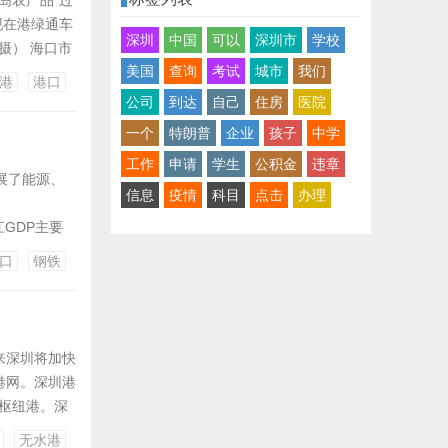
岛农产品“过
现在港绿通车
深圳
中国
可以
深圳市
学校
摄） 海口市
美国
查询
考试
城市
我们
、秀英港、铁
港
港口
出岛高峰期，
公司
到达
自己
住房
医院
一个
特朗普
企业
孩子
中学
工作
申请
学生
公积金
违章
展了能源、
信息
疫情
科目
点击
办理
="湛江GDP主要
中海油、中科
口
钢铁
.
来深圳将加快
港网。深圳港
箱枢纽港。深
无水港