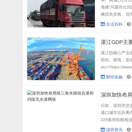
央广网海口2月1
海难”问题作出回
辆优先安检、优先
交通运输和港航管
生活百科
路南港绿色通道
2月13日起每
湛江GDP主
湛江的核心产业
纺织、家电、造纸
src="https://w
是由什么行业贡献
财经金融
大石化、俄罗斯塔
深圳加快布
日前，深圳市交
港口城市近距离
229条班轮航线
圳港有盐田、南山
深圳资讯