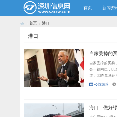
首页
新闻资
首页
港口
港口
›
›
自家丢掉的
自家丢掉的买卖，
会一视同仁，
道，巴拿马运
特许经营权，
公益慈善
其中包括多家中国
李嘉诚名下企业拿下
海口：做好绿