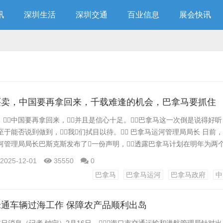
讯
深圳生活
深圳交通
百业信息
展会快讯
买卖，中国要再拿回来，千载难逢的机会，巴拿马要抓住
中国要再拿回来，并且是信心十足。巴拿马这一次倒是说得好听
至于能否说到做到，我们拭目以待。 巴拿马运河管理局局长 日前，
河管理局局长巴斯克斯发布了一份声明，透露巴拿马计划在明年为两
并2029年投入运营。据他表示，目前有多家企业对该项目表现了
2025-12-01
35550
0
企业。 中企与巴拿马运河的爱恨情仇，可不是一天两天了。近3
巴拿马
巴拿马运河
巴拿马政府
中
了...
通车辆过海工作 保障农产品顺利出岛