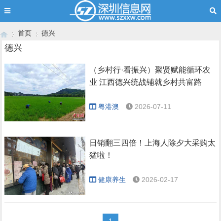
首页
德兴
德兴
（乡村行·看振兴）聚贤赋能循环农
›
›
业 江西德兴统战铺就乡村共富路
粤港澳
2026-07-11
日销翻三四倍！上海人除夕大采购太
猛啦！
健康养生
2026-02-17
1