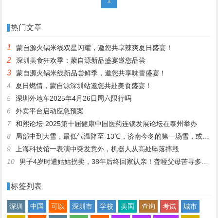
热门文章
1
蒙自源火锅米线双星闪耀，邀您共享辣爽夏日盛宴！
2
深圳美食狂欢季：蒙自源新品盛宴邀您品尝
3
蒙自源火锅米线新品尝鲜季，邀您共享味蕾盛宴！
4
夏日燃情，蒙自源深圳站邀您共赴美食盛宴！
5
深圳外地车2025年4月26日周六限行吗
6
外卖平台启动应急预案
7
和熙论坛·2025第十届健康中国医药连锁发展论坛在泰州举办
8
局部中到大雪，最低气温降至-13℃，济南今冬的第一场雪，或跟去年同一时间！
9
上海科技馆一表演中突发意外，机器人从高处坠落摔毁
10
男子4岁时遭姑姑拐卖，38年后终回家认亲！聋哑父母苦寻多年，母亲已抱憾离世丨红星寻人
标签列表
深圳
中国
可以
深圳市
学校
美国
查询
考试
城市