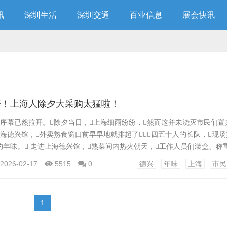
讯
深圳生活
深圳交通
百业信息
展会快讯
倍！上海人除夕大采购太猛啦！
圆序幕已然拉开。除夕当日，上海细雨纷纷，然而这并未浇灭市民们
海德兴馆，外卖熟食窗口前早早地就排起了四五十人的长队，现场
年味。 走进上海德兴馆，熟菜间内热火朝天，工作人员们装盒、称重
刻不停。空气中弥漫着浓油赤酱的诱人香气，那是本帮菜独有的味道，
2026-02-17
5515
0
德兴
年味
上海
市民
们虽需等候一个多小时，但大家却从容淡定，有的和队伍里的“邻居”唠
..
1