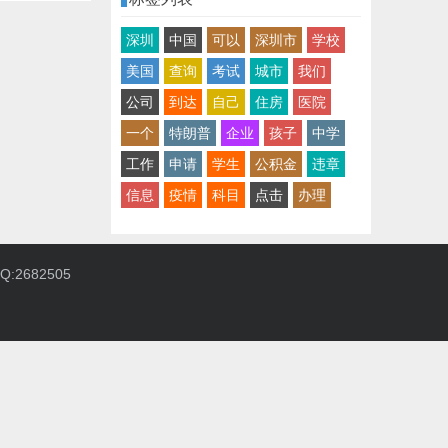
深圳
中国
可以
深圳市
学校
美国
查询
考试
城市
我们
公司
到达
自己
住房
医院
一个
特朗普
企业
孩子
中学
工作
申请
学生
公积金
违章
信息
疫情
科目
点击
办理
:2682505