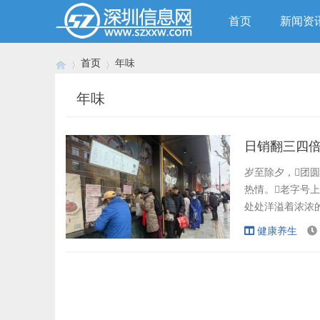
首页
新闻资
首页
年味
年味
›
›
日销翻三四
岁至除夕，团
热情。老字号上
处处洋溢着浓浓的
手脚麻利，一
健康养生
滴。排队的市民
享着过年的喜悦；.