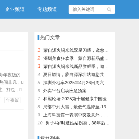
企业频道
专题频道
热门文章
1
蒙自源火锅米线双星闪耀，邀您共享辣爽夏日盛宴！
2
深圳美食狂欢季：蒙自源新品盛宴邀您品尝
3
蒙自源火锅米线新品尝鲜季，邀您共享味蕾盛宴！
4
夏日燃情，蒙自源深圳站邀您共赴美食盛宴！
置办年夜饭的
热闹非凡，
5
深圳外地车2025年4月26日周六限行吗
、打包，
6
外卖平台启动应急预案
让人垂涎欲
7
和熙论坛·2025第十届健康中国医药连锁发展论坛在泰州举办
年夜饭
唠家常，分
8
局部中到大雪，最低气温降至-13℃，济南今冬的第一场雪，或跟去年同一时间！
9
上海科技馆一表演中突发意外，机器人从高处坠落摔毁
10
男子4岁时遭姑姑拐卖，38年后终回家认亲！聋哑父母苦寻多年，母亲已抱憾离世丨红星寻人
标签列表