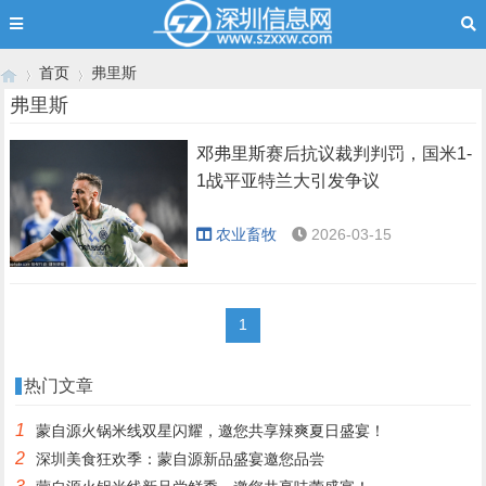
首页
弗里斯
弗里斯
邓弗里斯赛后抗议裁判判罚，国米1-
›
›
1战平亚特兰大引发争议
农业畜牧
2026-03-15
1
热门文章
1
蒙自源火锅米线双星闪耀，邀您共享辣爽夏日盛宴！
2
深圳美食狂欢季：蒙自源新品盛宴邀您品尝