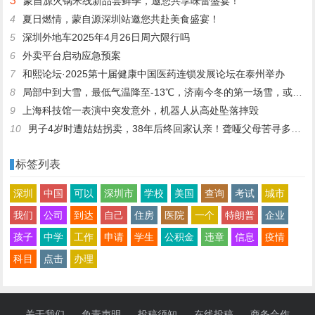
3
蒙自源火锅米线新品尝鲜季，邀您共享味蕾盛宴！
4
夏日燃情，蒙自源深圳站邀您共赴美食盛宴！
5
深圳外地车2025年4月26日周六限行吗
6
外卖平台启动应急预案
7
和熙论坛·2025第十届健康中国医药连锁发展论坛在泰州举办
8
局部中到大雪，最低气温降至-13℃，济南今冬的第一场雪，或跟去年同一时间！
9
上海科技馆一表演中突发意外，机器人从高处坠落摔毁
10
男子4岁时遭姑姑拐卖，38年后终回家认亲！聋哑父母苦寻多年，母亲已抱憾离世丨红星寻人
标签列表
深圳
中国
可以
深圳市
学校
美国
查询
考试
城市
我们
公司
到达
自己
住房
医院
一个
特朗普
企业
孩子
中学
工作
申请
学生
公积金
违章
信息
疫情
科目
点击
办理
关于我们
免责声明
投稿须知
在线投稿
商务合作