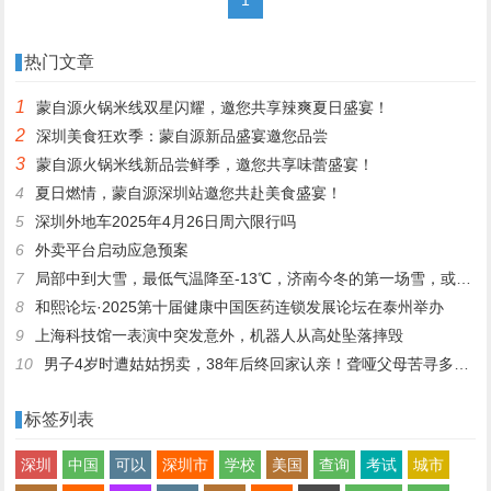
热门文章
1
蒙自源火锅米线双星闪耀，邀您共享辣爽夏日盛宴！
2
深圳美食狂欢季：蒙自源新品盛宴邀您品尝
3
蒙自源火锅米线新品尝鲜季，邀您共享味蕾盛宴！
4
夏日燃情，蒙自源深圳站邀您共赴美食盛宴！
5
深圳外地车2025年4月26日周六限行吗
6
外卖平台启动应急预案
7
局部中到大雪，最低气温降至-13℃，济南今冬的第一场雪，或跟去年同一时间！
8
和熙论坛·2025第十届健康中国医药连锁发展论坛在泰州举办
9
上海科技馆一表演中突发意外，机器人从高处坠落摔毁
10
男子4岁时遭姑姑拐卖，38年后终回家认亲！聋哑父母苦寻多年，母亲已抱憾离世丨红星寻人
标签列表
深圳
中国
可以
深圳市
学校
美国
查询
考试
城市