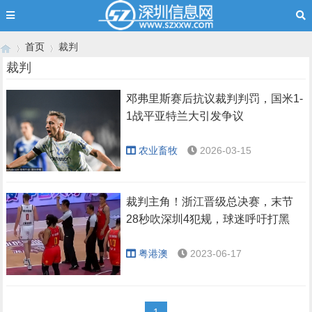
首页
裁判
裁判
邓弗里斯赛后抗议裁判判罚，国米1-
›
›
1战平亚特兰大引发争议
农业畜牧
2026-03-15
裁判主角！浙江晋级总决赛，末节
28秒吹深圳4犯规，球迷呼吁打黑
粤港澳
2023-06-17
1