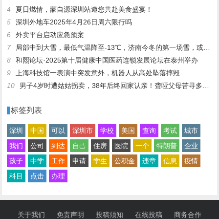
4
夏日燃情，蒙自源深圳站邀您共赴美食盛宴！
5
深圳外地车2025年4月26日周六限行吗
6
外卖平台启动应急预案
7
局部中到大雪，最低气温降至-13℃，济南今冬的第一场雪，或跟去年同一时间！
8
和熙论坛·2025第十届健康中国医药连锁发展论坛在泰州举办
9
上海科技馆一表演中突发意外，机器人从高处坠落摔毁
10
男子4岁时遭姑姑拐卖，38年后终回家认亲！聋哑父母苦寻多年，母亲已抱憾离世丨红星寻人
标签列表
深圳
中国
可以
深圳市
学校
美国
查询
考试
城市
我们
公司
到达
自己
住房
医院
一个
特朗普
企业
孩子
中学
工作
申请
学生
公积金
违章
信息
疫情
科目
点击
办理
关于我们
免责声明
投稿须知
在线投稿
商务合作