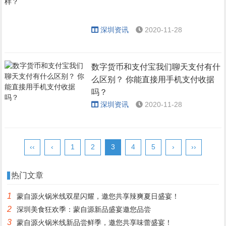
深圳资讯
2020-11-28
数字货币和支付宝我们聊天支付有什
么区别？ 你能直接用手机支付收据
吗？
深圳资讯
2020-11-28
‹‹
‹
1
2
3
4
5
›
››
热门文章
1
蒙自源火锅米线双星闪耀，邀您共享辣爽夏日盛宴！
2
深圳美食狂欢季：蒙自源新品盛宴邀您品尝
3
蒙自源火锅米线新品尝鲜季，邀您共享味蕾盛宴！