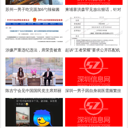
苏州一男子吃完面加6勺辣椒酱
柬埔寨洪森罕见放出狠话，针对
被店主曝光，店主回应：气愤，
国内电诈产业下达终极清剿指
曝光的本意是希望不要浪费
令，要求彻查涉案官员
涉嫌严重违纪违法，席荣贵被查
起诉“王者荣耀”要求公开匹配机
制案一审诉求被驳回，法院：属
商业秘密，公开或导致被滥用
陈吉宁会见中国国民党主席郑丽
深圳一男子因自身就医需频繁挂
文
号，自学编写抢号脚本，发
现“商机”后与妻子分工合作，代
抢各大医院号源，涉案金额超57
万元，二人均获刑