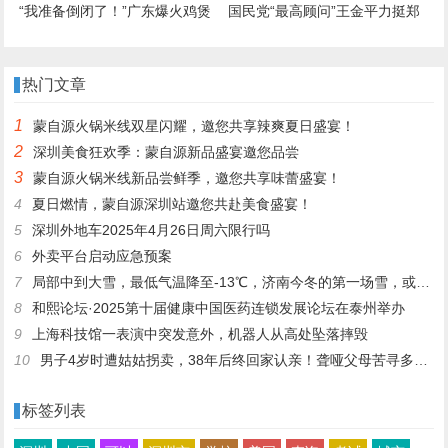
“我准备倒闭了！”广东爆火鸡煲
国民党“最高顾问”王金平力挺郑
店老板再发声：你们去隔壁吧，
丽文访陆：两岸一家人，有事自
我这是冰冻鸡，别来了；儿子：
己解决
热门文章
家里有养鸡场，最多还能撑一到
1
蒙自源火锅米线双星闪耀，邀您共享辣爽夏日盛宴！
两个月
2
深圳美食狂欢季：蒙自源新品盛宴邀您品尝
3
蒙自源火锅米线新品尝鲜季，邀您共享味蕾盛宴！
4
夏日燃情，蒙自源深圳站邀您共赴美食盛宴！
5
深圳外地车2025年4月26日周六限行吗
6
外卖平台启动应急预案
7
局部中到大雪，最低气温降至-13℃，济南今冬的第一场雪，或跟去年同一时间！
8
和熙论坛·2025第十届健康中国医药连锁发展论坛在泰州举办
9
上海科技馆一表演中突发意外，机器人从高处坠落摔毁
10
男子4岁时遭姑姑拐卖，38年后终回家认亲！聋哑父母苦寻多年，母亲已抱憾离世丨红星寻人
标签列表