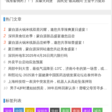
“我准备倒闭了！”广东爆火鸡煲
国民党“最高顾问”王金平力挺郑
店老板再发声：你们去隔壁吧，
丽文访陆：两岸一家人，有事自
我这是冰冻鸡，别来了；儿子：
己解决
热门文章
家里有养鸡场，最多还能撑一到
1
蒙自源火锅米线双星闪耀，邀您共享辣爽夏日盛宴！
两个月
2
深圳美食狂欢季：蒙自源新品盛宴邀您品尝
3
蒙自源火锅米线新品尝鲜季，邀您共享味蕾盛宴！
4
夏日燃情，蒙自源深圳站邀您共赴美食盛宴！
5
深圳外地车2025年4月26日周六限行吗
6
外卖平台启动应急预案
7
局部中到大雪，最低气温降至-13℃，济南今冬的第一场雪，或跟去年同一时间！
8
和熙论坛·2025第十届健康中国医药连锁发展论坛在泰州举办
9
上海科技馆一表演中突发意外，机器人从高处坠落摔毁
10
男子4岁时遭姑姑拐卖，38年后终回家认亲！聋哑父母苦寻多年，母亲已抱憾离世丨红星寻人
标签列表
深圳
中国
可以
深圳市
学校
美国
查询
考试
城市