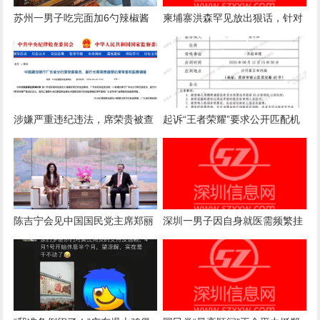
苏州一男子吃完面加6勺辣椒酱
柬埔寨洪森罕见放出狠话，针对
被店主曝光，店主回应：气愤，
国内电诈产业下达终极清剿指
曝光的本意是希望不要浪费
令，要求彻查涉案官员
涉嫌严重违纪违法，席荣贵被查
起诉“王者荣耀”要求公开匹配机
制案一审诉求被驳回，法院：属
商业秘密，公开或导致被滥用
陈吉宁会见中国国民党主席郑丽
深圳一男子因自身就医需频繁挂
文
号，自学编写抢号脚本，发
现“商机”后与妻子分工合作，代
抢各大医院号源，涉案金额超57
万元，二人均获刑