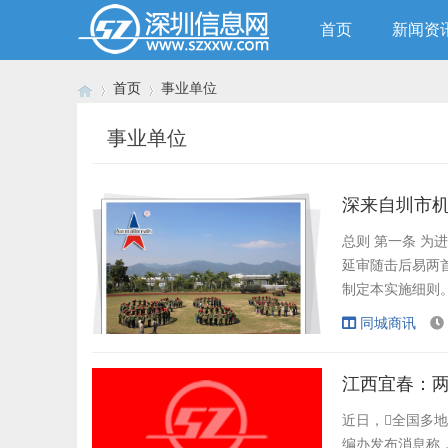
首页
新闻资
首页
事业单位
事业单位
›
›
深来自圳市
总则 第一条 为
延审随击后易两
制定本实施细则。
缺需招聘普通雇员
同城商讯
民案学专业与拟
行政部门认定的本
江西宜春：
近日，全国多地
编办发布消息称