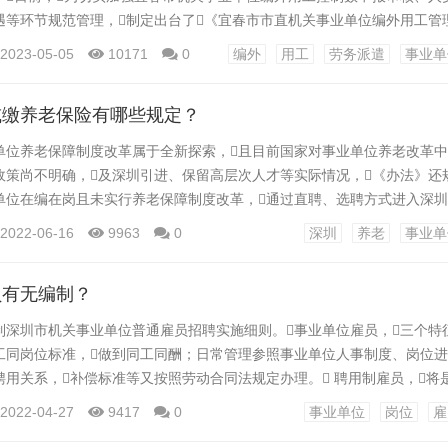
遇等环节规范管理，制定出台了《宜春市市直机关事业单位编外用工管
行办法》）。通过制度化建设确保编外用工管理有章可循，有规可依。
2023-05-05
10171
0
编外
用工
劳务派遣
事业单
编办对市直机关事业单位编外用工的聘用管理程序作了统一规定。 根
外用工原则上实行劳务派遣，原有编外...
或缴养老保险有哪些规定？
单位养老保障制度改革属于全新探索，且目前国家对事业单位养老改革
政策尚不明确，及深圳引进、保留高层次人才等实际情况，《办法》还
单位在编在岗且未实行养老保障制度改革，通过直聘、选聘方式进入深
通过直聘、选聘方式进入深圳事业单位常设岗位的本市委任制公务员等四
2022-06-16
9963
0
深圳
养老
事业单
圳公务员。 据了解，早在2007年，深圳市就率先试水开展
公务员探索建立了“社会养老保险加职业年金”...
员有无编制？
制深圳市机关事业单位普通雇员招聘实施细则。事业单位雇员，三个特
工同岗位标准，做到同工同酬；日常管理参照事业单位人事制度、岗位
聘用关系，补偿标准等又按照劳动合同法规定办理。 聘用制雇员，将
普遍采用的一种用人方式深圳市机关事业单位普通雇员招聘实施细则。
2022-04-27
9417
0
事业单位
岗位
雇
，这些年，很多事业单位人员只出不进，自然减员，出现了很多空缺