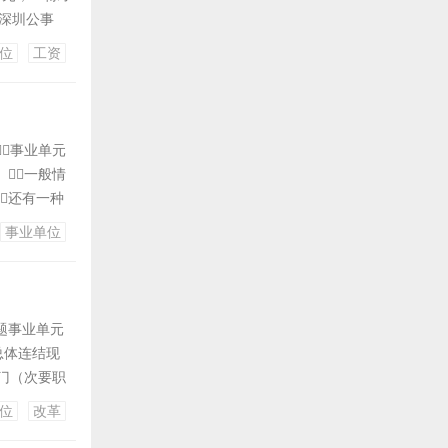
资深圳公事
，并且
位
工资
以升迁时机很
事业单元
。一般情
还有一种
事业单位
题事业单元
总体连结现
门（次要职
益一类和二
位
改革
变革无非是