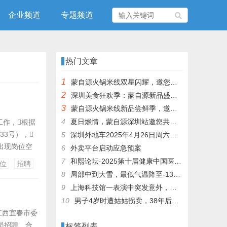
企业频道
专题频道
热门文章
1
蒙自源火锅米线双星闪耀，邀您共享辣爽夏日盛宴！
2
深圳美食狂欢季：蒙自源新品盛宴邀您品尝
3
蒙自源火锅米线新品尝鲜季，邀您共享味蕾盛宴！
4
夏日燃情，蒙自源深圳站邀您共赴美食盛宴！
工作，根据
3号），
5
深圳外地车2025年4月26日周六限行吗
出现岗位空
6
外卖平台启动应急预案
专业或所边久
7
和熙论坛·2025第十届健康中国医药连锁发展论坛在泰州举办
位
招聘
位属于市人事
8
局部中到大雪，最低气温降至-13℃，济南今冬的第一场雪，或跟去年同一时间！
9
上海科技馆一表演中突发意外，机器人从高处坠落摔毁
10
男子4岁时遭姑姑拐卖，38年后终回家认亲！聋哑父母苦寻多年，母亲已抱憾离世丨红星寻人
江西宜春市委
员招聘、合
标签列表