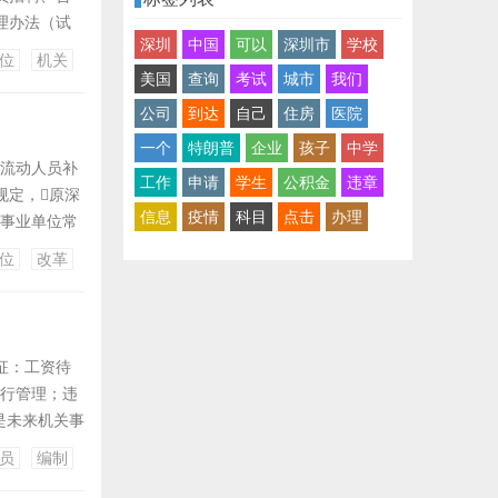
理办法（试
深圳
中国
可以
深圳市
学校
 其
位
机关
据《试行办
美国
查询
考试
城市
我们
公司
到达
自己
住房
医院
一个
特朗普
企业
孩子
中学
中流动人员补
工作
申请
学生
公积金
违章
规定，原深
信息
疫情
科目
点击
办理
圳事业单位常
类人员，暂
位
改革
公务员聘任制
征：工资待
进行管理；违
是未来机关事
随着事业单
员
编制
岗位，又没