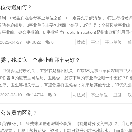
 为了解决用人问题，既不需要占用编制，又...
单位待遇如何？
编制，考生们在备考事业单位之前，一定要先了解清楚，再进行报考
招聘实施细则。事业单位主要包括四个类型，分别是：全额拨款事业编
业编、参公事业编。 事业单位(Public Institution)是指由政府利用
、科技、文化、卫生等活动的社会服务组织深圳市机关事业单位普通雇员
2022-04-27
9822
0
拨款
事业
事业单位
编
接受政府领导，是表现形式为组织或机构的法人实体。事业单位与企业单
不以营利为目的;二是财政及其...
健委，残联这三个事业编哪个更好？
、卫健委是行政机关，残联是群团机关，都不是事业单位深圳市卫人委
你咨询的应该是司法局、卫健委、残联下属的事业单位哪一个更好？ 
医疗、卫生等相关专业，建议选择卫健委；如果是其他专业，优先
首先，介绍一下司法局的下属事业单位深圳市卫人委。2018年机构改
2022-03-10
14794
0
司法局
事业单位
卫健
残
原先的政府法制办，职能得到了大幅扩充，主要包含规范性文件起
建设、社区矫正、公共法律服务...
和公务员的区别？
员的区别 1、经费来源差别深圳公事员。(就是财务收入来源) 2、升迁
熬岁首，即工龄长薪级工资涨，就只能升职才气涨薪水。 而事业单