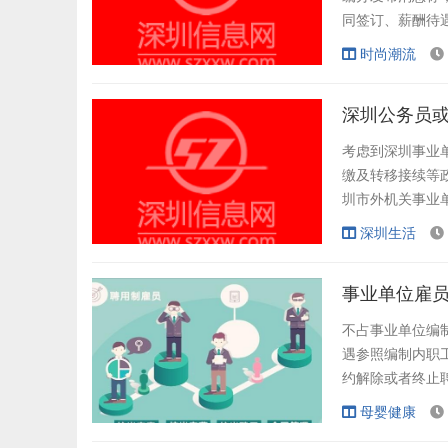
同签订、薪酬待
行）》（简称《试
时尚潮流
中，宜春市委
法》，新招聘编
深圳公务员
考虑到深圳事业
缴及转移接续等
圳市外机关事业
设岗位的人员及
深圳生活
实行原退休制度深
改革，对聘任制
事业单位雇
不占事业单位编
遇参照编制内职
约解除或者终止
业单位改革后，
母婴健康
位改革接近尾声