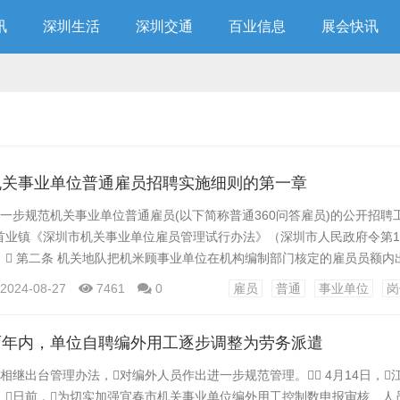
讯
深圳生活
深圳交通
百业信息
展会快讯
机关事业单位普通雇员招聘实施细则的第一章
进一步规范机关事业单位普通雇员(以下简称普通360问答雇员)的公开招聘
首业镇《深圳市机关事业单位雇员管理试行办法》（深圳市人民政府令第13
 第二条 机关地队把机米顾事业单位在机构编制部门核定的雇员员额内
的, 应采取公开招聘的方式。但应聘人符合下列条件之一，且所从事
2024-08-27
7461
0
雇员
普通
事业单位
岗
聘雇员岗位对口的，可采取选聘方式招聘： （一预限殖草象互）应聘岗
市事业单位当年度人才紧缺岗位的；...
两年内，单位自聘编外用工逐步调整为劳务派遣
相继出台管理办法，对编外人员作出进一步规范管理。 4月14日，
，日前，为切实加强宜春市机关事业单位编外用工控制数申报审核、人