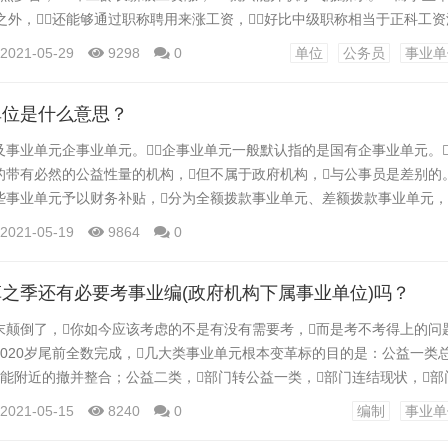
职之外，还能够通过职称聘用来涨工资，好比中级职称相当于正科工
扎实，你收入也没必要你上司少，以至还高。 3、公事员升迁时机大
2021-05-29
9298
0
单位
公务员
事业单
曲到顶深圳公事员。事业单元根本都是行政机关下面的二级单元，所
.
单位是什么意思？
及事业单元企事业单元。企事业单元一般默认指的是国有企事业单元。
带有必然的公益性量的机构，但不属于政府机构，与公事员是差别的
事业单元予以财务补贴，分为全额拨款事业单元、差额拨款事业单元，
是国度不拨款的事业单元。...
2021-05-19
9864
0
之季还有必要考事业编(政府机构下属事业单位)吗？
末颠倒了，你如今应该考虑的不是有没有需要考，而是考不考得上的问
2020岁尾前全数完成，几大类事业单元根本变革标的目的是：公益一类
机能附近的撤并整合；公益二类，部门转公益一类，部门连结现状，部
）转企；消费运营类原则上全数转企政府机构变革。在单元构造上，公
2021-05-15
8240
0
编制
事业单
，占比超越80%，消费运营类属于少数，且自己是企业操做形式，