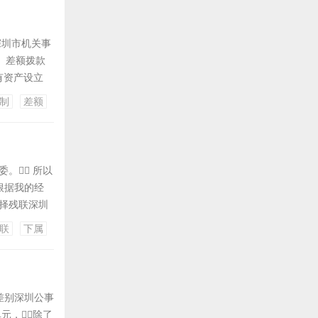
深圳市机关事
、差额拨款
国有资产设立
招聘实施细
制
差额
位相比，
。 所以
根据我的经
选择残联深圳
革的时候，
联
下属
草与审查、法
差别深圳公事
元，除了