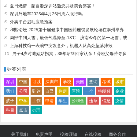
4
夏日燃情，蒙自源深圳站邀您共赴美食盛宴！
5
深圳外地车2025年4月26日周六限行吗
6
外卖平台启动应急预案
7
和熙论坛·2025第十届健康中国医药连锁发展论坛在泰州举办
8
局部中到大雪，最低气温降至-13℃，济南今冬的第一场雪，或跟去年同一时间！
9
上海科技馆一表演中突发意外，机器人从高处坠落摔毁
10
男子4岁时遭姑姑拐卖，38年后终回家认亲！聋哑父母苦寻多年，母亲已抱憾离世丨红星寻人
标签列表
深圳
中国
可以
深圳市
学校
美国
查询
考试
城市
我们
公司
到达
自己
住房
医院
一个
特朗普
企业
孩子
中学
工作
申请
学生
公积金
违章
信息
疫情
科目
点击
办理
关于我们
免责声明
投稿须知
在线投稿
商务合作