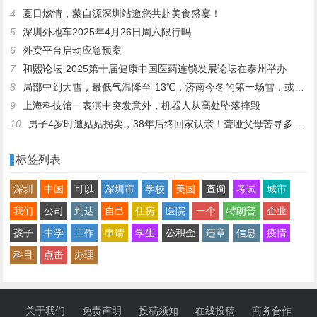
4
夏日燃情，蒙自源深圳站邀您共赴美食盛宴！
5
深圳外地车2025年4月26日周六限行吗
6
外卖平台启动应急预案
7
和熙论坛·2025第十届健康中国医药连锁发展论坛在泰州举办
8
局部中到大雪，最低气温降至-13℃，济南今冬的第一场雪，或跟去年同一时间！
9
上海科技馆一表演中突发意外，机器人从高处坠落摔毁
10
男子4岁时遭姑姑拐卖，38年后终回家认亲！聋哑父母苦寻多年，母亲已抱憾离世丨红星寻人
标签列表
深圳
中国
可以
深圳市
学校
美国
查询
考试
城市
我们
公司
到达
自己
住房
医院
一个
特朗普
企业
孩子
中学
工作
申请
学生
公积金
违章
信息
疫情
科目
点击
办理
关于我们
免责声明
投稿须知
在线投稿
商务合作