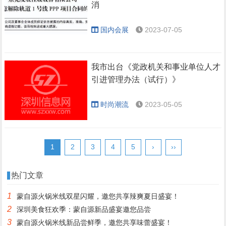
消
国内会展
2023-07-05
我市出台《党政机关和事业单位人才
引进管理办法（试行）》
时尚潮流
2023-05-05
1
2
3
4
5
›
››
热门文章
1
蒙自源火锅米线双星闪耀，邀您共享辣爽夏日盛宴！
2
深圳美食狂欢季：蒙自源新品盛宴邀您品尝
3
蒙自源火锅米线新品尝鲜季，邀您共享味蕾盛宴！