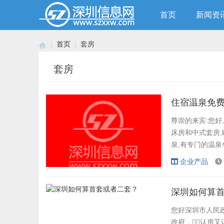
首页
新闻资
首页
套房
套房
›
›
住宿温泉免
尊崇的来宾:您好
床房和中式套房,
泉,有专门的温泉
房内自带温泉泡池的
企业产品
深圳如何算
您好深圳市人民政
政府，认房