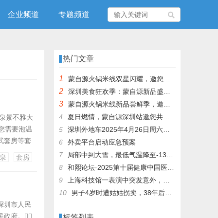
企业频道
专题频道
热门文章
1
蒙自源火锅米线双星闪耀，邀您共享辣爽夏日盛宴！
2
深圳美食狂欢季：蒙自源新品盛宴邀您品尝
3
蒙自源火锅米线新品尝鲜季，邀您共享味蕾盛宴！
4
夏日燃情，蒙自源深圳站邀您共赴美食盛宴！
温泉景不雅大
若您需要泡温
5
深圳外地车2025年4月26日周六限行吗
式套房等套
6
外卖平台启动应急预案
7
局部中到大雪，最低气温降至-13℃，济南今冬的第一场雪，或跟去年同一时间！
泉
套房
8
和熙论坛·2025第十届健康中国医药连锁发展论坛在泰州举办
9
上海科技馆一表演中突发意外，机器人从高处坠落摔毁
10
男子4岁时遭姑姑拐卖，38年后终回家认亲！聋哑父母苦寻多年，母亲已抱憾离世丨红星寻人
深圳市人民
政府。
标签列表