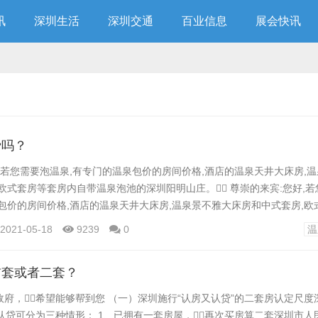
讯
深圳生活
深圳交通
百业信息
展会快讯
费吗？
,若您需要泡温泉,有专门的温泉包价的房间价格,酒店的温泉天井大床房,
欧式套房等套房内自带温泉泡池的深圳阳明山庄。 尊崇的来宾:您好,
包价的房间价格,酒店的温泉天井大床房,温泉景不雅大床房和中式套房,欧
深圳阳明山庄。...
2021-05-18
9239
0
温
首套或者二套？
府，希望能够帮到您 （一）深圳施行“认房又认贷”的二套房认定尺度
又认贷可分为三种情形： 1、已拥有一套房屋，再次买房算二套深圳市人民