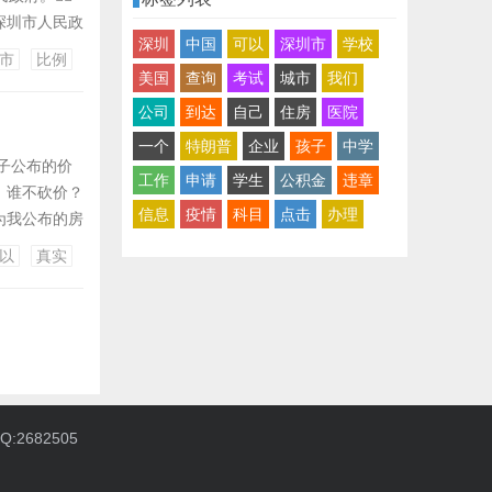
套深圳市人民政
深圳
中国
可以
深圳市
学校
。 银行
市
比例
： 1、甲先
美国
查询
考试
城市
我们
公司
到达
自己
住房
医院
一个
特朗普
企业
孩子
中学
子公布的价
工作
申请
学生
公积金
违章
，谁不砍价？
信息
疫情
科目
点击
办理
为我公布的房
经常说，为
以
真实
样，一旦电
:2682505