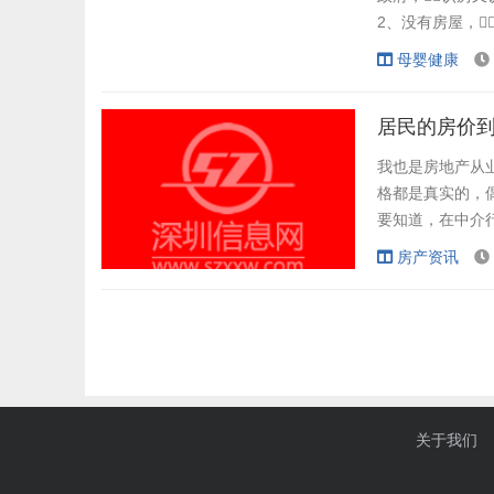
2、没有房屋，
府。 3、已
母婴健康
在放贷前，
生的奶...
居民的房价
我也是房地产从
格都是真实的，
要知道，在中介
子价格比别人‘高
房产资讯
什么同样一套房
话挂了，就不会再
关于我们