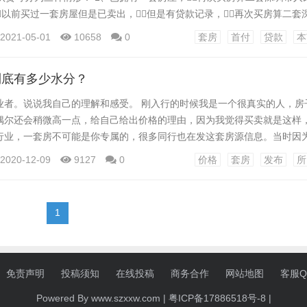
以前买过一套房屋但是已卖出，但是有贷款记录，再次买房算二
拥有一套房屋，并且是通过按揭贷款购置，再次买算二套深圳市人民政府
2021-05-01
10658
0
套房
首付
贷款
本
不只查询告贷人贷款记录，还要查家庭住房数量深圳市人民政府。 案例
到底有多少水分？
业者。说说我自己的理解和感受。 刚入行的时候我是一个很真实的人，房
偶尔还会稍微高一点，给自己给出价格的理由，因为我觉得买卖就是这样
行业，一套房不可能是你专属的，很多同行也在发这套房源信息。当时因
’(其实是真价)，根本没有客户。长期以来，有个客户主动咨询询问价格，
2020-12-09
9127
0
价格
套房
发布
所
别人出80万，你却出90万？会上他说你小子不切实际，想高价卖给他。这
和你联系了，因为信任还没建立就已经被破坏了。 印...
1
免责声明
投稿须知
在线投稿
商务合作
网站地图
客服QQ
Powered By www.szxxw.com |
粤ICP备17886518号-8
|