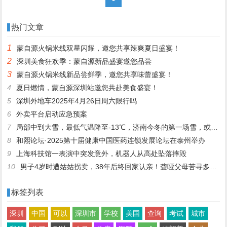
热门文章
1
蒙自源火锅米线双星闪耀，邀您共享辣爽夏日盛宴！
2
深圳美食狂欢季：蒙自源新品盛宴邀您品尝
3
蒙自源火锅米线新品尝鲜季，邀您共享味蕾盛宴！
4
夏日燃情，蒙自源深圳站邀您共赴美食盛宴！
5
深圳外地车2025年4月26日周六限行吗
6
外卖平台启动应急预案
7
局部中到大雪，最低气温降至-13℃，济南今冬的第一场雪，或跟去年同一时间！
8
和熙论坛·2025第十届健康中国医药连锁发展论坛在泰州举办
9
上海科技馆一表演中突发意外，机器人从高处坠落摔毁
10
男子4岁时遭姑姑拐卖，38年后终回家认亲！聋哑父母苦寻多年，母亲已抱憾离世丨红星寻人
标签列表
深圳
中国
可以
深圳市
学校
美国
查询
考试
城市