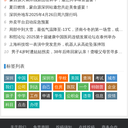
4
夏日燃情，蒙自源深圳站邀您共赴美食盛宴！
5
深圳外地车2025年4月26日周六限行吗
6
外卖平台启动应急预案
7
局部中到大雪，最低气温降至-13℃，济南今冬的第一场雪，或跟去年同一时间！
8
和熙论坛·2025第十届健康中国医药连锁发展论坛在泰州举办
9
上海科技馆一表演中突发意外，机器人从高处坠落摔毁
10
男子4岁时遭姑姑拐卖，38年后终回家认亲！聋哑父母苦寻多年，母亲已抱憾离世丨红星寻人
标签列表
深圳
中国
可以
深圳市
学校
美国
查询
考试
城市
我们
公司
到达
自己
住房
医院
一个
特朗普
企业
孩子
中学
工作
申请
学生
公积金
违章
信息
疫情
科目
点击
办理
关于我们
免责声明
投稿须知
在线投稿
商务合作