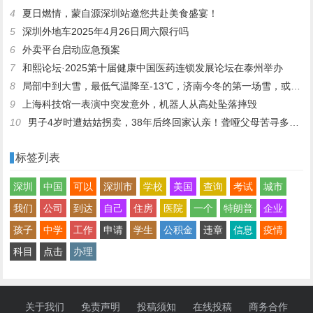
4
夏日燃情，蒙自源深圳站邀您共赴美食盛宴！
5
深圳外地车2025年4月26日周六限行吗
6
外卖平台启动应急预案
7
和熙论坛·2025第十届健康中国医药连锁发展论坛在泰州举办
8
局部中到大雪，最低气温降至-13℃，济南今冬的第一场雪，或跟去年同一时间！
9
上海科技馆一表演中突发意外，机器人从高处坠落摔毁
10
男子4岁时遭姑姑拐卖，38年后终回家认亲！聋哑父母苦寻多年，母亲已抱憾离世丨红星寻人
标签列表
深圳
中国
可以
深圳市
学校
美国
查询
考试
城市
我们
公司
到达
自己
住房
医院
一个
特朗普
企业
孩子
中学
工作
申请
学生
公积金
违章
信息
疫情
科目
点击
办理
关于我们
免责声明
投稿须知
在线投稿
商务合作