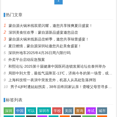
热门文章
1
蒙自源火锅米线双星闪耀，邀您共享辣爽夏日盛宴！
2
深圳美食狂欢季：蒙自源新品盛宴邀您品尝
3
蒙自源火锅米线新品尝鲜季，邀您共享味蕾盛宴！
4
夏日燃情，蒙自源深圳站邀您共赴美食盛宴！
5
深圳外地车2025年4月26日周六限行吗
6
外卖平台启动应急预案
7
和熙论坛·2025第十届健康中国医药连锁发展论坛在泰州举办
8
局部中到大雪，最低气温降至-13℃，济南今冬的第一场雪，或跟去年同一时间！
9
上海科技馆一表演中突发意外，机器人从高处坠落摔毁
10
男子4岁时遭姑姑拐卖，38年后终回家认亲！聋哑父母苦寻多年，母亲已抱憾离世丨红星寻人
标签列表
深圳
中国
可以
深圳市
学校
美国
查询
考试
城市