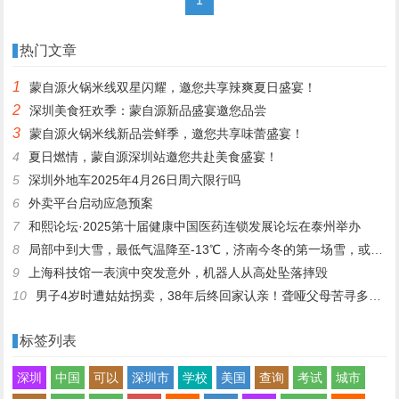
热门文章
1
蒙自源火锅米线双星闪耀，邀您共享辣爽夏日盛宴！
2
深圳美食狂欢季：蒙自源新品盛宴邀您品尝
3
蒙自源火锅米线新品尝鲜季，邀您共享味蕾盛宴！
4
夏日燃情，蒙自源深圳站邀您共赴美食盛宴！
5
深圳外地车2025年4月26日周六限行吗
6
外卖平台启动应急预案
7
和熙论坛·2025第十届健康中国医药连锁发展论坛在泰州举办
8
局部中到大雪，最低气温降至-13℃，济南今冬的第一场雪，或跟去年同一时间！
9
上海科技馆一表演中突发意外，机器人从高处坠落摔毁
10
男子4岁时遭姑姑拐卖，38年后终回家认亲！聋哑父母苦寻多年，母亲已抱憾离世丨红星寻人
标签列表
深圳
中国
可以
深圳市
学校
美国
查询
考试
城市