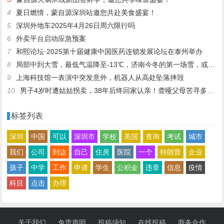
4
夏日燃情，蒙自源深圳站邀您共赴美食盛宴！
5
深圳外地车2025年4月26日周六限行吗
6
外卖平台启动应急预案
7
和熙论坛·2025第十届健康中国医药连锁发展论坛在泰州举办
8
局部中到大雪，最低气温降至-13℃，济南今冬的第一场雪，或跟去年同一时间！
9
上海科技馆一表演中突发意外，机器人从高处坠落摔毁
10
男子4岁时遭姑姑拐卖，38年后终回家认亲！聋哑父母苦寻多年，母亲已抱憾离世丨红星寻人
标签列表
深圳
中国
可以
深圳市
学校
美国
查询
考试
城市
我们
公司
到达
自己
住房
医院
一个
特朗普
企业
孩子
中学
工作
申请
学生
公积金
违章
信息
疫情
科目
点击
办理
关于我们
免责声明
投稿须知
在线投稿
商务合作