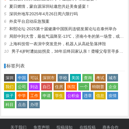
4
夏日燃情，蒙自源深圳站邀您共赴美食盛宴！
5
深圳外地车2025年4月26日周六限行吗
6
外卖平台启动应急预案
7
和熙论坛·2025第十届健康中国医药连锁发展论坛在泰州举办
8
局部中到大雪，最低气温降至-13℃，济南今冬的第一场雪，或跟去年同一时间！
9
上海科技馆一表演中突发意外，机器人从高处坠落摔毁
10
男子4岁时遭姑姑拐卖，38年后终回家认亲！聋哑父母苦寻多年，母亲已抱憾离世丨红星寻人
标签列表
深圳
中国
可以
深圳市
学校
美国
查询
考试
城市
我们
公司
到达
自己
住房
医院
一个
特朗普
企业
孩子
中学
工作
申请
学生
公积金
违章
信息
疫情
科目
点击
办理
关于我们
免责声明
投稿须知
在线投稿
商务合作