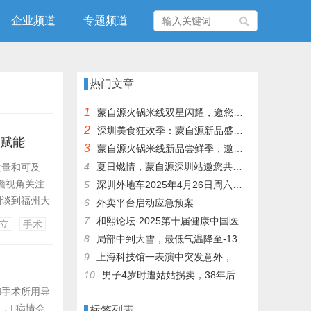
企业频道
专题频道
热门文章
1
蒙自源火锅米线双星闪耀，邀您共享辣爽夏日盛宴！
2
深圳美食狂欢季：蒙自源新品盛宴邀您品尝
术赋能
3
蒙自源火锅米线新品尝鲜季，邀您共享味蕾盛宴！
4
夏日燃情，蒙自源深圳站邀您共赴美食盛宴！
质量和可及
瞻视角关注
5
深圳外地车2025年4月26日周六限行吗
刚谈到福州大
6
外卖平台启动应急预案
远程机器人辅
7
和熙论坛·2025第十届健康中国医药连锁发展论坛在泰州举办
立
手术
切配合，
8
局部中到大雪，最低气温降至-13℃，济南今冬的第一场雪，或跟去年同一时间！
9
上海科技馆一表演中突发意外，机器人从高处坠落摔毁
10
男子4岁时遭姑姑拐卖，38年后终回家认亲！聋哑父母苦寻多年，母亲已抱憾离世丨红星寻人
手术所用导
，病情会
标签列表