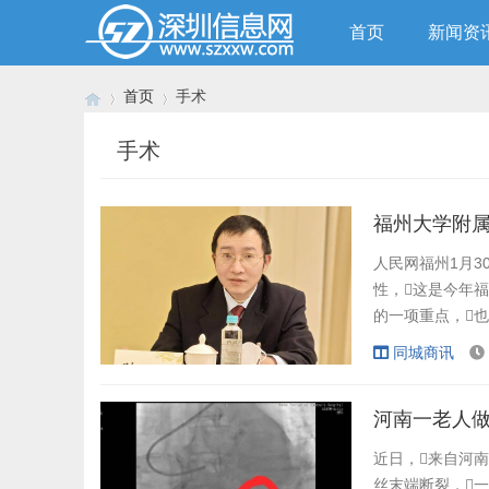
首页
新闻资
首页
手术
手术
›
›
福州大学附属
人民网福州1月3
性，这是今年
的一项重点，
学附属省立医院2
同城商讯
助手术在福州完成
应用5G超远程手
河南一老人
近日，来自河
丝末端断裂，一