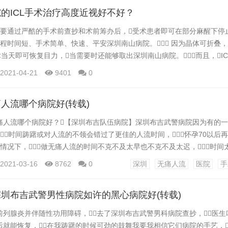
的灯塔，学术地位突出，各科...
的ICL手术治疗高度近视好不好？
需要通过严酷的手术前查抄和术前筹办后，受术患者即可在部分麻醒下停止
程时间短、手术简单、快速、平安深圳南山病院。 因为晶体可折叠，
手术当天即可恢复目力，当需要时还能够取出深圳南山病院。而且，I
毁坏眼角膜组织，无手术缝合，卓越的视觉量量可提早预见。LZ
2021-04-21
9401
0
看，他们的ICL手术做的不错，并且他们比来都在搞优惠活动，你
人流哪个病院好(转载)
流哪个病院好？【深圳布吉队伍病院】深圳布吉武警病院因为有的一
时间踌躇或对人流的不领会错过了更佳的人流时间，怀孕70以后
情况下，做无痛人流的时间不克不及太早也不克不及太迟，时
康都有危害深圳布吉病院。那么为什么人流更佳时间不克不及太早也不
2021-03-16
8762
0
深圳
无痛人流
医院
手
吉无痛人流哪个病院好？【深圳布吉队伍病院】人流更佳时间不克不及
小于35天，胚胎才刚刚怀...
圳布吉武警男性病院如许的黑心病院好(转载)
腺炎并伴随性功用障碍，去了深圳布吉武警男科病院查抄，医生
后就能恢复，在我踌躇的时候可劲的鼓舞我要我相信它们病院的手艺，