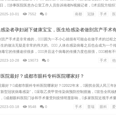
月30日，涉事医院医患办公室工作人员告诉南都N视频记者，术后院方组织
旋支指引导丝远段断裂，与患者回旋支弥漫性动脉硬化重度狭窄病变及钙化
2025-10-01
7552
0
南都
冠脉
手术
医
疗事故鉴定，院方将全力配合。目前仍在与该病人家属进行协商。
图 病人家属：担心遗留导丝会加...
状感染者孕妇诞下健康宝宝，医生给感染者做剖宫产手术
剖宫产手术是非常难的，因为一不小心就很有可能会在做手术的过程
医生的做法无疑是非常的伟大的。 人体在感染病毒之后也会成为一个传
毒它的传播途径很多，并且这个病毒的传播力度也很强，稍有
那么在这样的状况之下，如何防疫就成为了一个重要的问题。
2023-10-28
19073
0
手术
他
应的措施来管控整体的疫情，那么一些感染者在被感染之后也会送到相
大家可以看到平常在...
个医院最好？成都市眼科专科医院哪家好？
最好？成都市眼科专科医院哪家好？2022年末，困扰全国人民三年
“新型冠状病毒感染”，采取乙类甲管传染病预防控制措施，宣告全民核
年，成都眼科医院门诊和手术量受到疫情明显影响，多家医院近视手术
、普瑞三家老牌医院近视手术量持续上涨，连续三年位列全市前三。 回
2023-03-18
9548
0
手术
普瑞
眼科
爱
牢安全底线 看眼睛去哪个医院最好？成都市眼科专科医院哪家好？四川