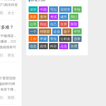
了相关科室
深圳
中国
可以
深圳市
学校
有关。
院
女士
 断裂的导
美国
查询
考试
城市
我们
公司
到达
自己
住房
医院
有多难？
一个
特朗普
企业
孩子
中学
之中被感染，
工作
申请
学生
公积金
违章
播体，
信息
疫情
科目
点击
办理
不慎就很有可
 很多的政府部
们
医生
关的医院去
的“新型冠状
酸的时代终
量有所下降，
归医疗本质，
尔
医院
大学华西医院