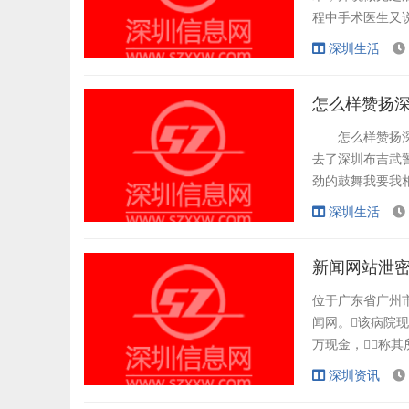
程中手术医生又
后又让我治疗前
深圳生活
收效果。总共
暗影。去卫生局
怎么样赞扬深
怎么样赞扬深圳
去了深圳布吉武
劲的鼓舞我要我
于无法只得承受
深圳生活
术无效果，
花了我一万八千多
新闻网站泄密
位于广东省广州市
闻网。该病院
万现金，称
闻网》于2009
深圳资讯
次性捐款80