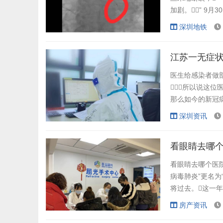
加剧。” 9
会诊，判断回
深圳地铁
如果患者需要做医
丝。受访者供
江苏一无症
医生给感染者做
所以说这位
那么如今的新冠病
能会被感染。
深圳资讯
门都出具了相
进行救助。
看眼睛去哪
看眼睛去哪个医院
病毒肺炎”更名为
将过去。这一
但华西、爱尔
房产资讯
用医疗质量筑