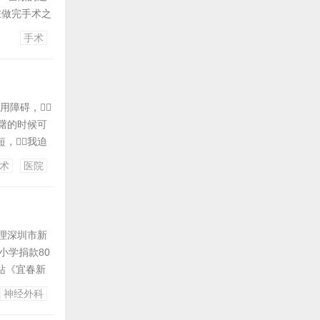
在做完手术之
做治疗也没
手术
我留下了心理
用障碍，
躇的时候可
，我迫
前列腺炎手
术
医院
疗查抄拿药
办理深圳市新
小学捐款80
站《宜春新
向家乡小学一
神经外科
为：《上