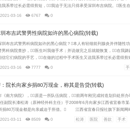
说我系带过长必需得剪短，我迫于无法只得承受深圳布吉病院。医生
列腺炎，并说不治前列腺炎手术无效果，他妈的成果花了我七八千元
2021-03-16
6767
0
在他们病院手术加治疗查抄拿药花了我一万八千多硬是没啥效果，还给
赞扬人家还不受理，说什么只要我承认就不管成...
圳布吉武警男性病院如许的黑心病院(转载)
布吉武警男科病院如许的黑心病院？本人有轻细前列腺炎并伴随性功
警男科病院查抄，医生叫我做手术；并说做完之后就能恢复，在我踌
相信它们病院的手艺，在做的过程中手术医生又说我系带过长必需得剪短
深圳布吉病院。医生在做完手术之后又让我治疗前列腺炎，并说不治
2021-03-16
7777
0
手
他妈的成果花了我七八千元做治疗也没收效果。总共在他们病院手术加治
硬是没啥效果，还给我留下了心理暗影。...
：院长向家乡捐80万现金，称其是告贷(转载)
《南方病院》，原是一所队伍病院，前两年刚完成转造划归处所
现任副院长漆松涛（原神经外科主任）于2008年6月向家乡江西省宜春市某
其所捐80万现金都是向亲戚迫于所借。 江西省宜春日报社旗下新闻网
年1月5日报导，广州《南方病院》神经外科主任漆松涛（现任副院长）
2021-03-11
8509
0
松涛
医院
善款
手术
万人民币的光芒事迹深圳市新闻网。 宜春新闻网报导的章题目