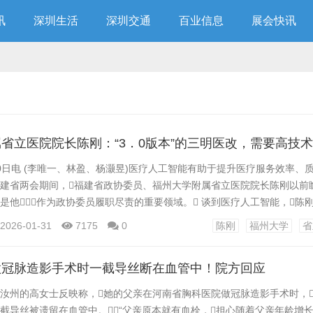
讯
深圳生活
深圳交通
百业信息
展会快讯
省立医院院长陈刚：“3．0版本”的三明医改，需要高技
0日电 (李唯一、林盈、杨灏昱)医疗人工智能有助于提升医疗服务效率、
福建省两会期间，福建省政协委员、福州大学附属省立医院院长陈刚以前
也是他作为政协委员履职尽责的重要领域。 谈到医疗人工智能，陈
025年的两次远程手术：2025年7月，全球首例跨洲际三控制台5G超
2026-01-31
7175
0
陈刚
福州大学
省
，手术中，福州大学附属省立医院专家与身处北京、法国两地的专家密
术机器人成功为患者...
做冠脉造影手术时一截导丝断在血管中！院方回应
南汝州的高女士反映称，她的父亲在河南省胸科医院做冠脉造影手术时，
截导丝被遗留在血管中。“父亲原本就有血栓，担心随着父亲年龄增长