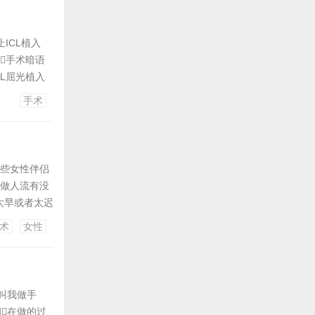
ICL植入
手术暗语
CL屈光植入
建议你去深
手术
能够到他们的
些女性伴侣
再做人流有没
间太早或者太迟
克不及太迟
术
女性
太早的原因
叫我做手
在做的过