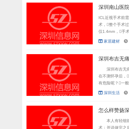
作为四川人民心中
深圳南山医院
ICL近视手术前
术，整个手术过
仅1.4mm，
矫治术不去除、不
家居建材
圳阳光病院眼科看
官网看看。...
深圳布吉无痛
深圳布吉无痛人
在不测怀孕后，
有危险呢？一般
对女性身体的安
深圳生活
呢？ 深圳布
是因为女性怀孕时间
怎么样赞扬深
本人有轻细前列
术；并说做完之