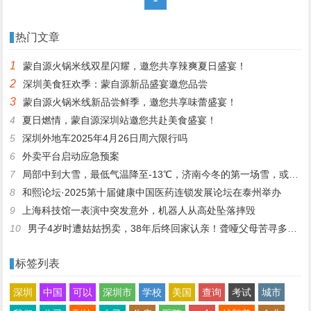
热门文章
1
蒙自源火锅米线双星闪耀，邀您共享辣爽夏日盛宴！
2
深圳美食狂欢季：蒙自源新品盛宴邀您品尝
3
蒙自源火锅米线新品尝鲜季，邀您共享味蕾盛宴！
4
夏日燃情，蒙自源深圳站邀您共赴美食盛宴！
5
深圳外地车2025年4月26日周六限行吗
6
外卖平台启动应急预案
7
局部中到大雪，最低气温降至-13℃，济南今冬的第一场雪，或跟去年同一时间！
8
和熙论坛·2025第十届健康中国医药连锁发展论坛在泰州举办
9
上海科技馆一表演中突发意外，机器人从高处坠落摔毁
10
男子4岁时遭姑姑拐卖，38年后终回家认亲！聋哑父母苦寻多年，母亲已抱憾离世丨红星寻人
标签列表
深圳
中国
可以
深圳市
学校
美国
查询
考试
城市