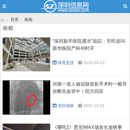
首页
南都
南都
“深圳新开医院遇冷”追踪：市民追问
›
›
新华医院产科何时开
体育竞技
2026-04-02
河南一老人做冠脉造影手术时一截导
丝断在血管中！院方回应
深圳地铁
2025-10-01
《哪吒2》悉尼IMAX场发生放映事