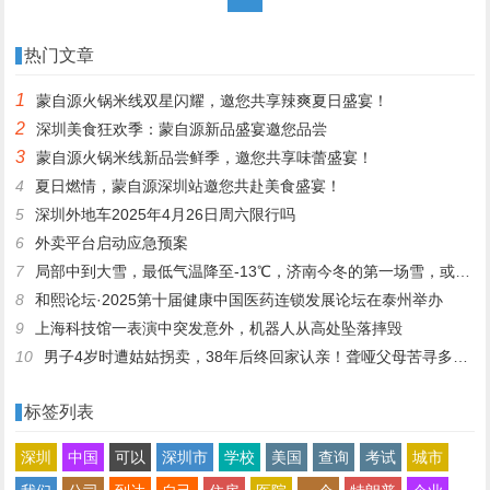
热门文章
1
蒙自源火锅米线双星闪耀，邀您共享辣爽夏日盛宴！
2
深圳美食狂欢季：蒙自源新品盛宴邀您品尝
3
蒙自源火锅米线新品尝鲜季，邀您共享味蕾盛宴！
4
夏日燃情，蒙自源深圳站邀您共赴美食盛宴！
5
深圳外地车2025年4月26日周六限行吗
6
外卖平台启动应急预案
7
局部中到大雪，最低气温降至-13℃，济南今冬的第一场雪，或跟去年同一时间！
8
和熙论坛·2025第十届健康中国医药连锁发展论坛在泰州举办
9
上海科技馆一表演中突发意外，机器人从高处坠落摔毁
10
男子4岁时遭姑姑拐卖，38年后终回家认亲！聋哑父母苦寻多年，母亲已抱憾离世丨红星寻人
标签列表
深圳
中国
可以
深圳市
学校
美国
查询
考试
城市