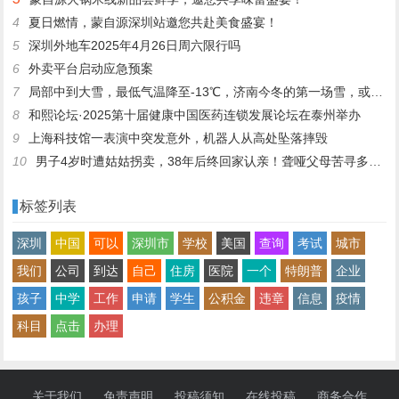
4
夏日燃情，蒙自源深圳站邀您共赴美食盛宴！
5
深圳外地车2025年4月26日周六限行吗
6
外卖平台启动应急预案
7
局部中到大雪，最低气温降至-13℃，济南今冬的第一场雪，或跟去年同一时间！
8
和熙论坛·2025第十届健康中国医药连锁发展论坛在泰州举办
9
上海科技馆一表演中突发意外，机器人从高处坠落摔毁
10
男子4岁时遭姑姑拐卖，38年后终回家认亲！聋哑父母苦寻多年，母亲已抱憾离世丨红星寻人
标签列表
深圳
中国
可以
深圳市
学校
美国
查询
考试
城市
我们
公司
到达
自己
住房
医院
一个
特朗普
企业
孩子
中学
工作
申请
学生
公积金
违章
信息
疫情
科目
点击
办理
关于我们
免责声明
投稿须知
在线投稿
商务合作