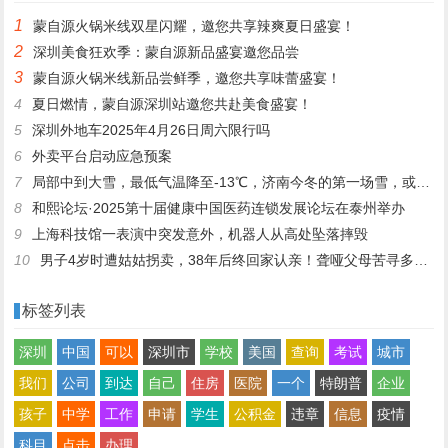
1
蒙自源火锅米线双星闪耀，邀您共享辣爽夏日盛宴！
2
深圳美食狂欢季：蒙自源新品盛宴邀您品尝
3
蒙自源火锅米线新品尝鲜季，邀您共享味蕾盛宴！
4
夏日燃情，蒙自源深圳站邀您共赴美食盛宴！
5
深圳外地车2025年4月26日周六限行吗
6
外卖平台启动应急预案
7
局部中到大雪，最低气温降至-13℃，济南今冬的第一场雪，或跟去年同一时间！
8
和熙论坛·2025第十届健康中国医药连锁发展论坛在泰州举办
9
上海科技馆一表演中突发意外，机器人从高处坠落摔毁
10
男子4岁时遭姑姑拐卖，38年后终回家认亲！聋哑父母苦寻多年，母亲已抱憾离世丨红星寻人
标签列表
深圳
中国
可以
深圳市
学校
美国
查询
考试
城市
我们
公司
到达
自己
住房
医院
一个
特朗普
企业
孩子
中学
工作
申请
学生
公积金
违章
信息
疫情
科目
点击
办理