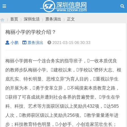
首页
深圳生活
票务演出
正文
梅丽小学的学校介绍？
小鹏
票务演出
2021-03-15 06:30:33
›
›
›
›
梅丽小学拥有一个连合务实的指导班子，一收本质优良
的教师步队梅丽小学。建校以来，学校以“襟怀大志、根
底扎实、特长明显、思维立异”为育人目的，重视以学生
的开展为本，勇于变革立异，不竭摸索本质教育之路，
获得了可喜成就并遭到社会各界的普遍赞誉。学生在学
科、科技、艺术等方面获区级以上奖励共432项，达585
人次，教师获区级以上奖励共256项。教学量量逐年进
步；科技教育特色明显，小妙手、小创造家茁壮生长；