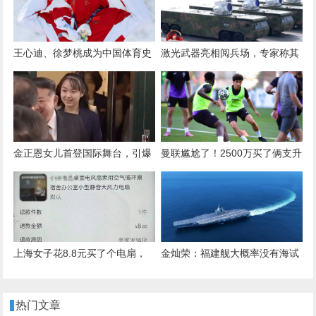
王心迪、徐梦桃成为中国体育史
激光武器亮相阅兵场，专家称其
上第五对奥运金牌夫妇
不到1秒可摧毁来袭导弹无人机
金正恩女儿首登国际舞台，引爆
曼联尴尬了！2500万买了俩支升
接班传闻！英国首相被架空，工
班马都不要的门将，原因曝光太
党内斗成全武行…
扎心
上海女子花8.8元买了个电扇，
金灿荣：福建舰大概率没有海试
接下来发生的事让她惊出一身冷
了，我大胆猜一下入列时间！
汗
热门文章