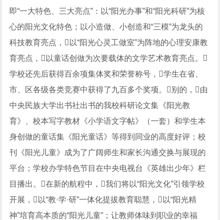
即“一大特色、三大亮点”：以“阳光办事”和“阳光科研”为核
心的阳光文化特色；以小造做、小创造和“三模”为龙头的
科技教育亮点，以“阳光心灵工做室”为阵地的心理安康教
育亮点，以童话创做为次要载体的文学艺术教育亮点。
学校还先后获得百余项集体奖和荣誉称号，学生在省、
市、区各级各类竞赛中获得了九百多个奖项。别的，由
中央民族大学出书社出书的我校科研论文集《阳光教
育》、校本写字教材《小学语文字帖》（一套）和学生本
身创做的童话集《阳光童话》等得到同业的高度好评；校
刊《阳光儿童》成为了广阔师生和家长沟通交换与展现的
平台；学校办学特色节目在中央电视台《英雄出少年》栏
目播出。在新的航程中，我们将以“阳光文化”引领学校
开展，以“教·学·研”一体化提拔教育聪慧，以“阳光精
神”培育高本质的“阳光儿童”；让教师体味到职业的幸福