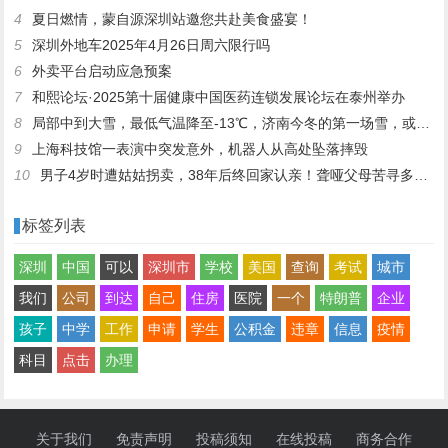
4
夏日燃情，蒙自源深圳站邀您共赴美食盛宴！
5
深圳外地车2025年4月26日周六限行吗
6
外卖平台启动应急预案
7
和熙论坛·2025第十届健康中国医药连锁发展论坛在泰州举办
8
局部中到大雪，最低气温降至-13℃，济南今冬的第一场雪，或跟去年同一时间！
9
上海科技馆一表演中突发意外，机器人从高处坠落摔毁
10
男子4岁时遭姑姑拐卖，38年后终回家认亲！聋哑父母苦寻多年，母亲已抱憾离世丨红星寻人
标签列表
深圳
中国
可以
深圳市
学校
美国
查询
考试
城市
我们
公司
到达
自己
住房
医院
一个
特朗普
企业
孩子
中学
工作
申请
学生
公积金
违章
信息
疫情
科目
点击
办理
关于我们
免责声明
投稿须知
在线投稿
商务合作