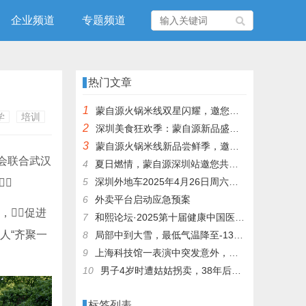
企业频道
专题频道
热门文章
1
蒙自源火锅米线双星闪耀，邀您共享辣爽夏日盛宴！
学
培训
2
深圳美食狂欢季：蒙自源新品盛宴邀您品尝
3
蒙自源火锅米线新品尝鲜季，邀您共享味蕾盛宴！
协会联合武汉
4
夏日燃情，蒙自源深圳站邀您共赴美食盛宴！
5
深圳外地车2025年4月26日周六限行吗

6
外卖平台启动应急预案
促进
7
和熙论坛·2025第十届健康中国医药连锁发展论坛在泰州举办
余人“齐聚一
8
局部中到大雪，最低气温降至-13℃，济南今冬的第一场雪，或跟去年同一时间！
9
上海科技馆一表演中突发意外，机器人从高处坠落摔毁
10
男子4岁时遭姑姑拐卖，38年后终回家认亲！聋哑父母苦寻多年，母亲已抱憾离世丨红星寻人
标签列表