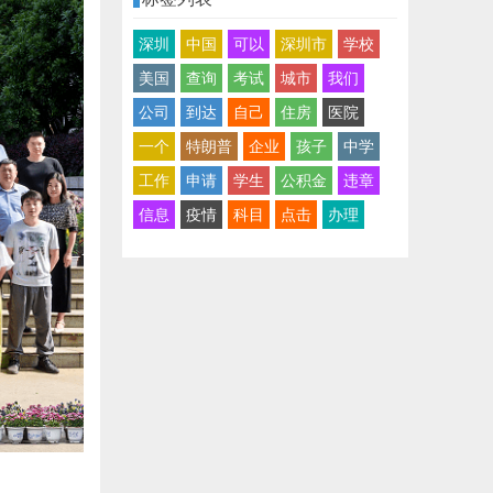
深圳
中国
可以
深圳市
学校
美国
查询
考试
城市
我们
公司
到达
自己
住房
医院
一个
特朗普
企业
孩子
中学
工作
申请
学生
公积金
违章
信息
疫情
科目
点击
办理