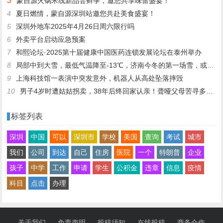
3
蒙自源火锅米线新品尝鲜季，邀您共享味蕾盛宴！
4
夏日燃情，蒙自源深圳站邀您共赴美食盛宴！
5
深圳外地车2025年4月26日周六限行吗
6
外卖平台启动应急预案
7
和熙论坛·2025第十届健康中国医药连锁发展论坛在泰州举办
8
局部中到大雪，最低气温降至-13℃，济南今冬的第一场雪，或跟去年同一时间！
9
上海科技馆一表演中突发意外，机器人从高处坠落摔毁
10
男子4岁时遭姑姑拐卖，38年后终回家认亲！聋哑父母苦寻多年，母亲已抱憾离世丨红星寻人
标签列表
深圳
中国
可以
深圳市
学校
美国
查询
考试
城市
我们
公司
到达
自己
住房
医院
一个
特朗普
企业
孩子
中学
工作
申请
学生
公积金
违章
信息
疫情
科目
点击
办理
关于我们
免责声明
投稿须知
在线投稿
商务合作