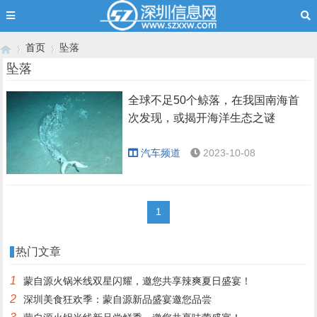
首页
坠落
坠落
全球不足50个鲸落，在我国南海首
›
›
次发现，或揭开海洋生态之谜
汽车频道
2023-10-08
1
热门文章
1
蒙自源火锅米线双星闪耀，邀您共享辣爽夏日盛宴！
2
深圳美食狂欢季：蒙自源新品盛宴邀您品尝