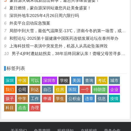
3
蒙自源火锅米线新品尝鲜季，邀您共享味蕾盛宴！
4
夏日燃情，蒙自源深圳站邀您共赴美食盛宴！
5
深圳外地车2025年4月26日周六限行吗
6
外卖平台启动应急预案
7
局部中到大雪，最低气温降至-13℃，济南今冬的第一场雪，或跟去年同一时间！
8
和熙论坛·2025第十届健康中国医药连锁发展论坛在泰州举办
9
上海科技馆一表演中突发意外，机器人从高处坠落摔毁
10
男子4岁时遭姑姑拐卖，38年后终回家认亲！聋哑父母苦寻多年，母亲已抱憾离世丨红星寻人
标签列表
深圳
中国
可以
深圳市
学校
美国
查询
考试
城市
我们
公司
到达
自己
住房
医院
一个
特朗普
企业
孩子
中学
工作
申请
学生
公积金
违章
信息
疫情
科目
点击
办理
关于我们
免责声明
投稿须知
在线投稿
商务合作