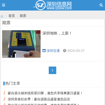
首页
期票
期票
深圳地铁，上新！
›
›
深圳交通
2024-03-27
1
热门文章
1
蒙自源火锅米线双星闪耀，邀您共享辣爽夏日盛宴！
2
深圳美食狂欢季：蒙自源新品盛宴邀您品尝