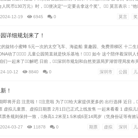
人民币130万元）时，便决定“一定要去拿这个奖”。 莫言表示：“他
金，我一听眼睛都亮了，我说，这个‘要得’。” “我立刻就
2024-12-19
6945
0
莫言
奖
以兑换130万人民币，按照我们这几年救助先心病患儿的平均用...
公园详细规划来了！
次的旋转小蜜蜂 5元一次的太空飞车、海盗船 童趣园、免费滑梯区 十二生
DNA动了？ 儿童公园简直就是快乐基地！ 如今 这个陪伴着深圳
咱们一起来了解吧 日前，深圳市规划和自然资源局罗湖管理局发布
成果公开展示的公示。 公示提到，《深圳市儿童公园详细规划》已经
24-10-12
8840
0
深圳市
公园
儿
2024年第12次局长办公会审议通过，现根据《中华...
上新！
期即将开启 注意啦！注意啦 为了给大家提供更多的 出行选择 近日，
拟票 虚拟儿童票、虚拟日期票 2月1日已正式上线发售 一起来看看 1 虚拟儿
票务规则保持一致，身高1.2米至1.5米或6至14周岁（凭身份证等有
 对比普通儿童票，虚拟儿童票能够与成人同步进出闸机，实现刷码进
2024-03-27
11878
0
期票
虚拟
深圳
儿
工检票，成人、儿童分不同通道进出闸的难题，减少儿童等待时间，