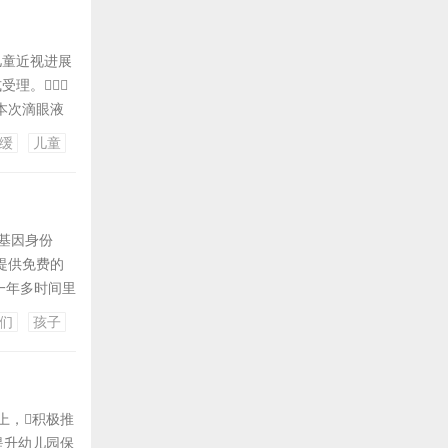
儿童近视进展
受理。
本次滴眼液
入组40例健
缓
儿童
受性和药代动
童基因身份
提供免费的
一年多时间里
在将这一服务
们
孩子
身份证是一种
上，积极推
提升幼儿园保