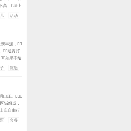
不高，墙上
，坚持“从
儿
活动
一的长廊变为
父亲早逝，
通宵打
如果不给
们说的都
子
沉迷
山庄。
区域组成，
山庄自由行
致大床房一间
票
套餐
同免票深圳阳