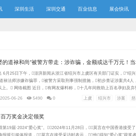
讯
深圳生活
深圳交通
百业信息
展会快讯
 6月25日下午，澎湃新闻从浙江省绍兴市上虞区有关部门证实，“绍
人道禄法师涉嫌诈骗罪，被警方采取刑事强制措施，初步查证涉案共4人
上。 网络截图 近日，有网友爆料称，十几年间救助上百名孕妇及
 25日下午，澎湃新闻从上虞区有关部门获悉，道禄涉嫌诈骗，警方
2025-06-26
5490
0
上虞
绍兴市
涉案
慈
案共有4人，除了道禄，另外被带走的三人包括曾与道禄有过短暂婚
道禄现女友，目前均...
为百万奖金决定领奖
19届·2024“爱心奖”。2024年11月28日，莫言在中国香港接受了
晚报援引媒体报道，莫言在接受采访时表示，他得知“爱心奖”获奖者