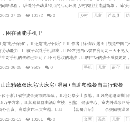
 空间即课程，营造符合幼儿特点的活动环境 乡村园往往造型简单，审美
，或刷得红红绿绿。十年来，芦溪县改变乡村园空间组合、重塑环境
2023-07-09
10172
0
乡村
儿童
芦溪县
幼
间建设”，逐步形成“建筑本身是幼儿园最大的玩具”的设计理念。单
破室内、室外空间的对立，...
童，困在智能手机里
是“电子保姆”，还是“电子困境”？ 作者 | 徐倩影 题图 | 视觉中国 “
劳动能力，孩子沉迷手机游戏，经常把自己锁在房间两三天不见人，
生对手机的依赖已经到了不可思议的地步，四年级的孩子威胁奶奶，
自杀，还有个男生威胁家长不给玩游戏就绝食。课间休息时，孩子
2023-06-05
9509
0
手机
儿童
留守
孩
‘芭比Q了’等口头禅，老师都不知道是什么意思，还得去网上搜。...
山庄精致双床房/大床房+温泉+自助餐晚餐自由行套餐
浙江省宁波余姚市陆埠镇，地处华安山腹地，风光迤逦深圳阳明
.8万平方米，其建筑群由酒店主楼、别墅、健诊中心、室内外温泉区等
、商务会议、高端宴席三大主题。 【套餐介绍】 余姚阳明温泉
住宿戏水套餐（原价2304元）： 套票包含： 1.精致双床房或精
2022-02-13
10261
0
套票
温泉
儿童
门
餐2份 3.2份戏水池及温泉门票 儿童票：1米2以下儿童有成人陪