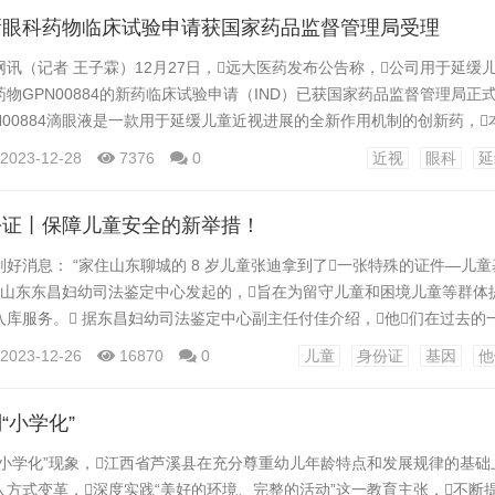
新眼科药物临床试验申请获国家药品监督管理局受理
讯（记者 王子霖）12月27日，远大医药发布公告称，公司用于延缓
物GPN00884的新药临床试验申请（IND）已获国家药品监督管理局正式
N00884滴眼液是一款用于延缓儿童近视进展的全新作用机制的创新药，
床试验申请是一项随机、双盲、安慰剂对照、剂量递增的I期临床试验，拟
2023-12-28
7376
0
近视
眼科
延
评估GPN00884滴眼液在健康受试者中单次及多次给药后的安全性、耐
据世界卫生组织发布...
份证丨保障儿童安全的新举措！
好消息： “家住山东聊城的 8 岁儿童张迪拿到了一张特殊的证件—儿
是山东东昌妇幼司法鉴定中心发起的，旨在为留守儿童和困境儿童等群体
库服务。 据东昌妇幼司法鉴定中心副主任付佳介绍，他们在过去的
子办理了儿童基因身份证，其中大部分是新生儿。现在，他们正
2023-12-26
16870
0
儿童
身份证
基因
他
岁及以下的留守儿童和困境儿童等群体。” 什么儿童基因身份证 儿童基因
童制作的身份证明。...
“小学化”
“小学化”现象，江西省芦溪县在充分尊重幼儿年龄特点和发展规律的基础
人方式变革，深度实践“美好的环境、完整的活动”这一教育主张，不断