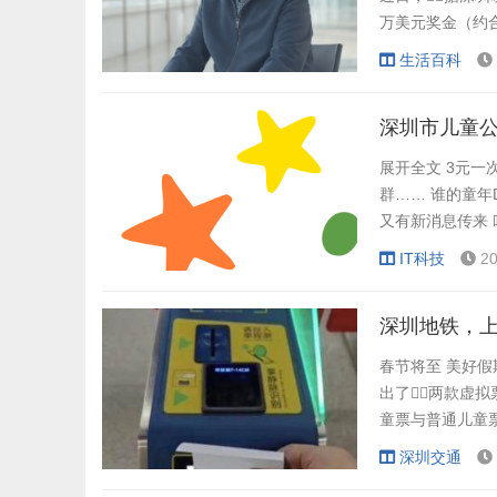
万美元奖金（约合
说有19万美元的奖
生活百科
19万美元大概可
深圳市儿童
展开全文 3元一
群…… 谁的童年
又有新消息传来 
童公园详细规划
IT科技
20
资源局罗湖管理局
深圳地铁，
春节将至 美好假
出了两款虚
童票与普通儿童票
童享受5折优惠。
深圳交通
决普通儿童票需人