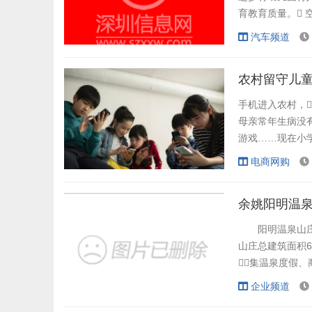
育教育质量。
画着各种卡通形象
汽车频道
儿童视角去探索空
曲回的连廊，打
农村留守儿
手机进入农村，
母亲常年生病没有
游戏……现在小学
他买手机就去
电商网购
是‘666’‘老铁’
余姚阳明温泉
阳明温泉山庄位于
山庄总建筑面积6
集温泉度假
套餐 598元
企业频道
夜 2.自助早