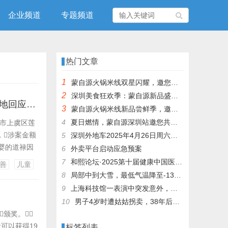
企业频道
专题频道
热门文章
1
蒙自源火锅米线双星闪耀，邀您共享辣爽夏日盛宴！
2
深圳美食狂欢季：蒙自源新品盛宴邀您品尝
“救助百名弃婴的道禄和尚”被警方带走：涉诈骗，金额或达千万元！当地回应：不存在儿童买卖的情况
3
蒙自源火锅米线新品尝鲜季，邀您共享味蕾盛宴！
4
夏日燃情，蒙自源深圳站邀您共赴美食盛宴！
兴市上虞区莲
，涉案金额
5
深圳外地车2025年4月26日周六限行吗
弃婴的道禄因
6
外卖平台启动应急预案
已于5月21
7
和熙论坛·2025第十届健康中国医药连锁发展论坛在泰州举办
善
儿童
姻的历某某、
8
局部中到大雪，最低气温降至-13℃，济南今冬的第一场雪，或跟去年同一时间！
9
上海科技馆一表演中突发意外，机器人从高处坠落摔毁
10
男子4岁时遭姑姑拐卖，38年后终回家认亲！聋哑父母苦寻多年，母亲已抱憾离世丨红星寻人
颁奖。
可以获得19
标签列表