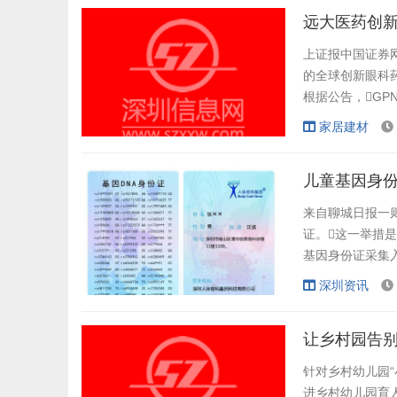
全。...
远大医药创
上证报中国证券网
的全球创新眼科药
根据公告，GP
获受理的新药临
家居建材
康受试者，旨在
力学特征。 
儿童基因身
来自聊城日报一则
证。这一举措
基因身份证采集入
已经为五六千名孩
深圳资讯
扩展到全市 8 
利用基因技术为儿
让乡村园告别
针对乡村幼儿园
进乡村幼儿园育