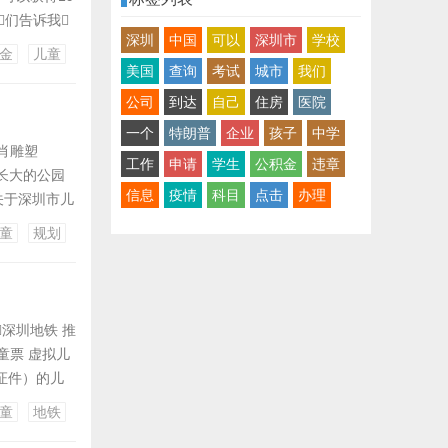
们告诉我
深圳
中国
可以
深圳市
学校
想到，这
金
儿童
美国
查询
考试
城市
我们
公司
到达
自己
住房
医院
一个
特朗普
企业
孩子
中学
肖雕塑
工作
申请
学生
公积金
违章
人长大的公园
信息
疫情
科目
点击
办理
关于深圳市儿
市规划和自然
童
规划
深圳地铁 推
童票 虚拟儿
效证件）的儿
出闸，解
童
地铁
出行更安