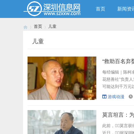
首页
新闻资
首页
儿童
儿童
›
›
每经编辑｜陈柯名
花慈善社”负责
可能达到千万元以
涉案被警方控制。
游戏动漫
日刑事立案，涉
道禄女儿吴某某及
莫言坦言：
此前，莫言获得第
近日，据深圳