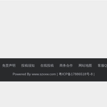
免责声明
投稿须知
在线投稿
商务合作
网站地图
客服QQ
Powered By www.szxxw.com |
粤ICP备17886518号-8
|