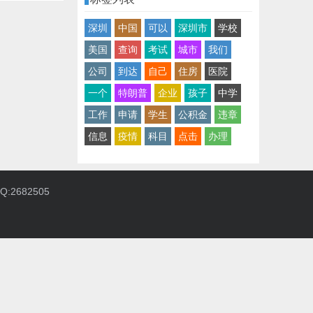
深圳
中国
可以
深圳市
学校
美国
查询
考试
城市
我们
公司
到达
自己
住房
医院
一个
特朗普
企业
孩子
中学
工作
申请
学生
公积金
违章
信息
疫情
科目
点击
办理
:2682505