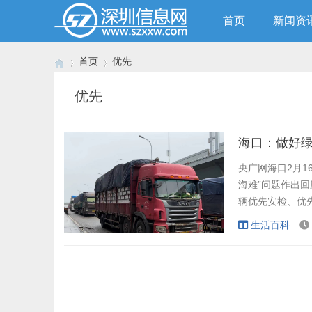
首页
新闻资
首页
优先
优先
›
›
海口：做好绿
央广网海口2月1
海难”问题作出回
辆优先安检、优先
交通运输和港航管
生活百科
路南港绿色通道
2月13日起每