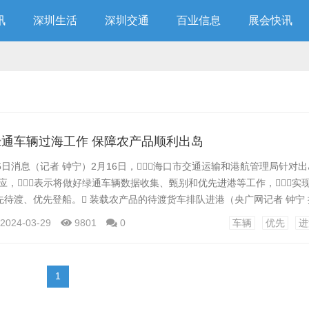
讯
深圳生活
深圳交通
百业信息
展会快讯
通车辆过海工作 保障农产品顺利出岛
6日消息（记者 钟宁）2月16日，海口市交通运输和港航管理局针对出
应，表示将做好绿通车辆数据收集、甄别和优先进港等工作，实
待渡、优先登船。 装载农产品的待渡货车排队进港（央广网记者 钟宁 
理局党组成员、副局长赵勇介绍，今年春运以来，海口新海港
2024-03-29
9801
0
车辆
优先
进
保持畅通状态。部分绿通车辆未能优先登船的主要原因是目前处于车客
日出岛车辆已超过200...
1