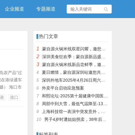
企业频道
专题频道
热门文章
1
蒙自源火锅米线双星闪耀，邀您共享辣爽夏日盛宴！
2
深圳美食狂欢季：蒙自源新品盛宴邀您品尝
3
蒙自源火锅米线新品尝鲜季，邀您共享味蕾盛宴！
4
夏日燃情，蒙自源深圳站邀您共赴美食盛宴！
岛农产品“过
现在港绿通车
5
深圳外地车2025年4月26日周六限行吗
摄） 海口市
6
外卖平台启动应急预案
、秀英港、铁
7
和熙论坛·2025第十届健康中国医药连锁发展论坛在泰州举办
港
港口
出岛高峰期，
8
局部中到大雪，最低气温降至-13℃，济南今冬的第一场雪，或跟去年同一时间！
9
上海科技馆一表演中突发意外，机器人从高处坠落摔毁
10
男子4岁时遭姑姑拐卖，38年后终回家认亲！聋哑父母苦寻多年，母亲已抱憾离世丨红星寻人
标签列表