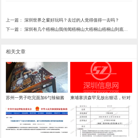
上一篇：
深圳世界之窗好玩吗？去过的人觉得值得一去吗？
下一篇：
深圳有几个梧桐山我传闻梧桐山大梧桐山梧桐山到底有几？
相关文章
苏州一男子吃完面加6勺辣椒酱
柬埔寨洪森罕见放出狠话，针对
被店主曝光，店主回应：气愤，
国内电诈产业下达终极清剿指
曝光的本意是希望不要浪费
令，要求彻查涉案官员