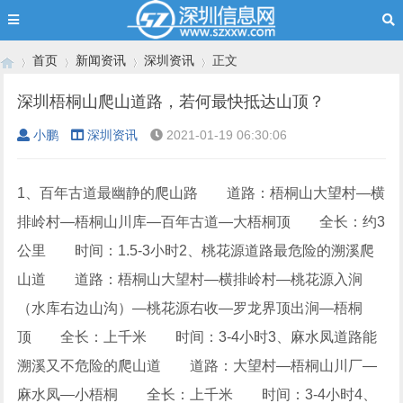
首页
新闻资讯
深圳资讯
正文
深圳梧桐山爬山道路，若何最快抵达山顶？
小鹏
深圳资讯
2021-01-19 06:30:06
›
›
›
›
1、百年古道最幽静的爬山路 道路：梧桐山大望村—横
排岭村—梧桐山川库—百年古道—大梧桐顶 全长：约3
公里 时间：1.5-3小时2、桃花源道路最危险的溯溪爬
山道 道路：梧桐山大望村—横排岭村—桃花源入涧
（水库右边山沟）—桃花源右收—罗龙界顶出涧—梧桐
顶 全长：上千米 时间：3-4小时3、麻水凤道路能
溯溪又不危险的爬山道 道路：大望村―梧桐山川厂―
麻水凤―小梧桐 全长：上千米 时间：3-4小时4、