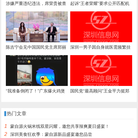
涉嫌严重违纪违法，席荣贵被查
起诉“王者荣耀”要求公开匹配机
制案一审诉求被驳回，法院：属
商业秘密，公开或导致被滥用
陈吉宁会见中国国民党主席郑丽
深圳一男子因自身就医需频繁挂
文
号，自学编写抢号脚本，发
现“商机”后与妻子分工合作，代
抢各大医院号源，涉案金额超57
万元，二人均获刑
“我准备倒闭了！”广东爆火鸡煲
国民党“最高顾问”王金平力挺郑
店老板再发声：你们去隔壁吧，
丽文访陆：两岸一家人，有事自
我这是冰冻鸡，别来了；儿子：
己解决
热门文章
家里有养鸡场，最多还能撑一到
1
蒙自源火锅米线双星闪耀，邀您共享辣爽夏日盛宴！
两个月
2
深圳美食狂欢季：蒙自源新品盛宴邀您品尝