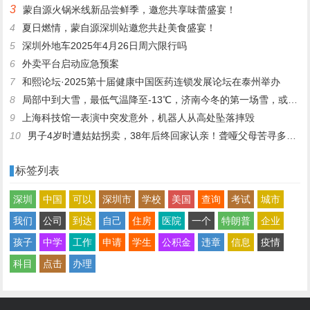
3
蒙自源火锅米线新品尝鲜季，邀您共享味蕾盛宴！
4
夏日燃情，蒙自源深圳站邀您共赴美食盛宴！
5
深圳外地车2025年4月26日周六限行吗
6
外卖平台启动应急预案
7
和熙论坛·2025第十届健康中国医药连锁发展论坛在泰州举办
8
局部中到大雪，最低气温降至-13℃，济南今冬的第一场雪，或跟去年同一时间！
9
上海科技馆一表演中突发意外，机器人从高处坠落摔毁
10
男子4岁时遭姑姑拐卖，38年后终回家认亲！聋哑父母苦寻多年，母亲已抱憾离世丨红星寻人
标签列表
深圳
中国
可以
深圳市
学校
美国
查询
考试
城市
我们
公司
到达
自己
住房
医院
一个
特朗普
企业
孩子
中学
工作
申请
学生
公积金
违章
信息
疫情
科目
点击
办理