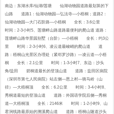
南边：东湖水库/仙湖/莲塘 仙湖动物园道路最划算的下
山路 道路1：仙湖动物园―弘法寺―小梧桐；道路2：
仙湖动物园―大门石阶路―小梧桐 全长：3.6公里
时间：2-3小时5、莲塘畔山路道路最便利的爬山道 道路：
莲塘畔山路华景园别墅（台阶）—小梧桐 全长：约3公
里 时间：2-3小时6、凌云道最峻峭的爬山道 道
路：梧桐山光景区办理处（紧邻罗沙路）—凌云道—小梧
桐 全长：2.1公里 时间：1-3小时7、东边：沙头
角/盐田 碧桐道最长的登顶山道 道路：盐田区病院
（深圳市第七人民病院）站左侧—恩上村—骑马岭（山
径）—大梧桐顶 全长：6.2公里 时间：3-4小时8、
秀桐道最短的登顶山道 道路：外国语学院后侧—秀桐
道—大梧桐顶 全长：2146米 时间：1-2小时9、山
君涧线路最原始的溯溪爬山道 道路：梧桐山隧道沙头