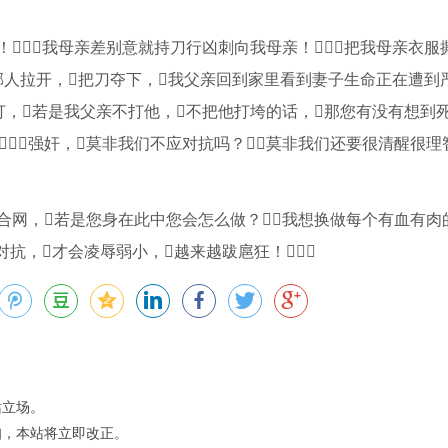
我母亲差别意就持刀行凶刺向我母亲！把我母亲衣服
邻人拉开，把刀夺下，我父亲回到家里看到妻子生命正在遭到
打，若是我父亲不打他，不把他打垮的话，那您有没有想到
！强奸，莫非我们不应对抗吗？莫非我们还要很清醒很理
合网，若是您身在此中您会怎么做？我想换做每个有血有肉
对抗，才会凌辱弱小，越来越跋扈狂！
站立场。
知，本站将立即改正。