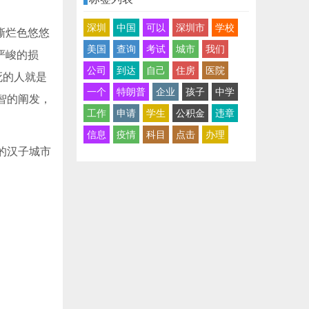
深圳
中国
可以
深圳市
学校
撕烂色悠悠
美国
查询
考试
城市
我们
严峻的损
公司
到达
自己
住房
医院
死的人就是
一个
特朗普
企业
孩子
中学
智的阐发，
工作
申请
学生
公积金
违章
信息
疫情
科目
点击
办理
的汉子城市