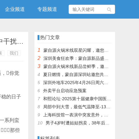
企业频道
专题频道
热门文章
黑龙江一须眉进犯舅母被舅舅打死。该须眉被指曾被外甥强奸欲并吞舅母，常来家中干扰，案发时持刀相逼，你觉得舅舅算是合理防卫吗？
1
蒙自源火锅米线双星闪耀，邀您共享辣爽夏日盛宴！
亲
我们
2
深圳美食狂欢季：蒙自源新品盛宴邀您品尝
3
蒙自源火锅米线新品尝鲜季，邀您共享味蕾盛宴！
4
夏日燃情，蒙自源深圳站邀您共赴美食盛宴！
5
深圳外地车2025年4月26日周六限行吗
6
外卖平台启动应急预案
平稳的日子
7
和熙论坛·2025第十届健康中国医药连锁发展论坛在泰州举办
8
局部中到大雪，最低气温降至-13℃，济南今冬的第一场雪，或跟去年同一时间！
9
上海科技馆一表演中突发意外，机器人从高处坠落摔毁
的一系列蛮
10
男子4岁时遭姑姑拐卖，38年后终回家认亲！聋哑父母苦寻多年，母亲已抱憾离世丨红星寻人
那些
标签列表