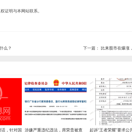
版权证明与本网站联系。
什么？
下一篇：
比来股市在爆涨
狠话，针对国
涉嫌严重违纪违法，席荣贵被查
起诉“王者荣耀”要求公