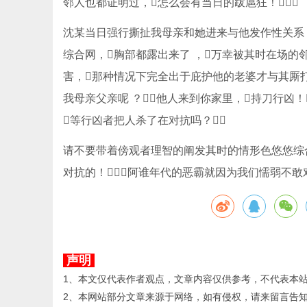
邻人也都证明过，怎么会有当日的跋扈狂！
沈某当日强行撕扯我母亲和她进来与他发作性关系！
综合网，胸部都露出来了 ，万幸被其时在场的
害，那种情况下完全出于庇护他的老婆才与其厮
我母亲父亲呢 ？他人来到你家里，持刀行凶
等行凶者把人杀了在对抗吗？
请不要带着傍观者理智的阐发其时的情形色悠悠综
对抗的！阿谁年代的恶霸就因为我们懦弱不敢
声明
1、本文仅代表作者观点，文章内容仅供参考，不代表本
2、本网站部分文章来源于网络，如有侵权，请来留言告