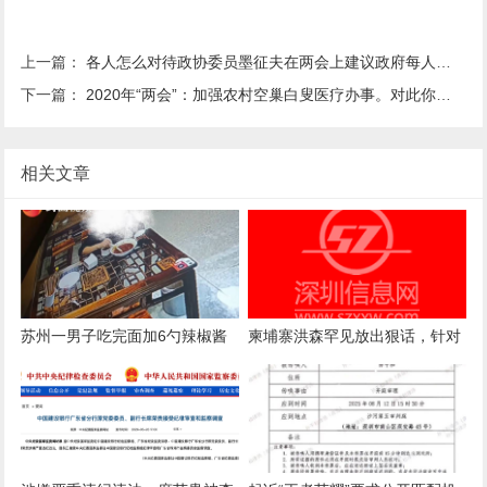
上一篇：
各人怎么对待政协委员墨征夫在两会上建议政府每人补助两千元？
下一篇：
2020年“两会”：加强农村空巢白叟医疗办事。对此你怎么看？
相关文章
苏州一男子吃完面加6勺辣椒酱
柬埔寨洪森罕见放出狠话，针对
被店主曝光，店主回应：气愤，
国内电诈产业下达终极清剿指
曝光的本意是希望不要浪费
令，要求彻查涉案官员