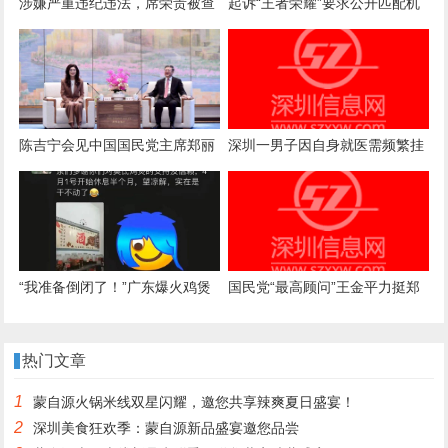
涉嫌严重违纪违法，席荣贵被查
起诉“王者荣耀”要求公开匹配机
制案一审诉求被驳回，法院：属
商业秘密，公开或导致被滥用
陈吉宁会见中国国民党主席郑丽
深圳一男子因自身就医需频繁挂
文
号，自学编写抢号脚本，发
现“商机”后与妻子分工合作，代
抢各大医院号源，涉案金额超57
万元，二人均获刑
“我准备倒闭了！”广东爆火鸡煲
国民党“最高顾问”王金平力挺郑
店老板再发声：你们去隔壁吧，
丽文访陆：两岸一家人，有事自
我这是冰冻鸡，别来了；儿子：
己解决
热门文章
家里有养鸡场，最多还能撑一到
1
蒙自源火锅米线双星闪耀，邀您共享辣爽夏日盛宴！
两个月
2
深圳美食狂欢季：蒙自源新品盛宴邀您品尝