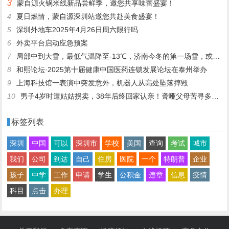
3
蒙自源火锅米线新品尝鲜季，邀您共享味蕾盛宴！
4
夏日燃情，蒙自源深圳站邀您共赴美食盛宴！
5
深圳外地车2025年4月26日周六限行吗
6
外卖平台启动应急预案
7
局部中到大雪，最低气温降至-13℃，济南今冬的第一场雪，或跟去年同一时间！
8
和熙论坛·2025第十届健康中国医药连锁发展论坛在泰州举办
9
上海科技馆一表演中突发意外，机器人从高处坠落摔毁
10
男子4岁时遭姑姑拐卖，38年后终回家认亲！聋哑父母苦寻多年，母亲已抱憾离世丨红星寻人
标签列表
深圳
中国
可以
深圳市
学校
美国
查询
考试
城市
我们
公司
到达
自己
住房
医院
一个
特朗普
企业
孩子
中学
工作
申请
学生
公积金
违章
信息
疫情
科目
点击
办理