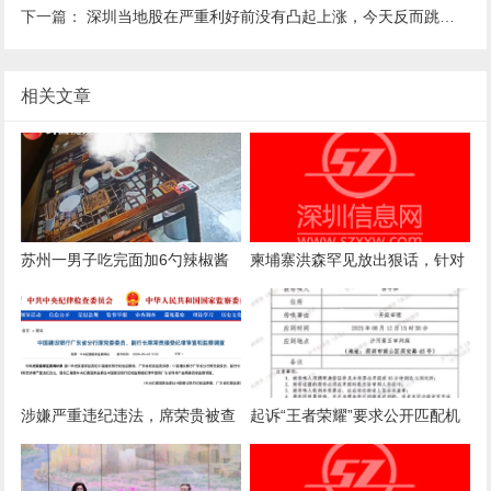
下一篇：
深圳当地股在严重利好前没有凸起上涨，今天反而跳水，搞什么？
相关文章
苏州一男子吃完面加6勺辣椒酱
柬埔寨洪森罕见放出狠话，针对
被店主曝光，店主回应：气愤，
国内电诈产业下达终极清剿指
曝光的本意是希望不要浪费
令，要求彻查涉案官员
涉嫌严重违纪违法，席荣贵被查
起诉“王者荣耀”要求公开匹配机
制案一审诉求被驳回，法院：属
商业秘密，公开或导致被滥用