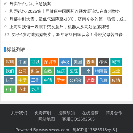
6
外卖平台启动应急预案
7
和熙论坛·2025第十届健康中国医药连锁发展论坛在泰州举办
8
局部中到大雪，最低气温降至-13℃，济南今冬的第一场雪，或跟去年同一时间！
9
上海科技馆一表演中突发意外，机器人从高处坠落摔毁
10
男子4岁时遭姑姑拐卖，38年后终回家认亲！聋哑父母苦寻多年，母亲已抱憾离世丨红星寻人
标签列表
深圳
中国
可以
深圳市
学校
美国
查询
考试
城市
我们
公司
到达
自己
住房
医院
一个
特朗普
企业
孩子
中学
工作
申请
学生
公积金
违章
信息
疫情
科目
点击
办理
关于我们
免责声明
投稿须知
在线投稿
商务合作
网站地图
客服QQ:2682505
Powered By www.szxxw.com |
粤ICP备17886518号-8
|