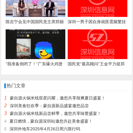
陈吉宁会见中国国民党主席郑丽
深圳一男子因自身就医需频繁挂
文
号，自学编写抢号脚本，发
现“商机”后与妻子分工合作，代
抢各大医院号源，涉案金额超57
万元，二人均获刑
“我准备倒闭了！”广东爆火鸡煲
国民党“最高顾问”王金平力挺郑
店老板再发声：你们去隔壁吧，
丽文访陆：两岸一家人，有事自
我这是冰冻鸡，别来了；儿子：
己解决
热门文章
家里有养鸡场，最多还能撑一到
1
蒙自源火锅米线双星闪耀，邀您共享辣爽夏日盛宴！
两个月
2
深圳美食狂欢季：蒙自源新品盛宴邀您品尝
3
蒙自源火锅米线新品尝鲜季，邀您共享味蕾盛宴！
4
夏日燃情，蒙自源深圳站邀您共赴美食盛宴！
5
深圳外地车2025年4月26日周六限行吗