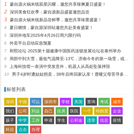
1
蒙自源火锅米线双星闪耀，邀您共享辣爽夏日盛宴！
两个月
2
深圳美食狂欢季：蒙自源新品盛宴邀您品尝
3
蒙自源火锅米线新品尝鲜季，邀您共享味蕾盛宴！
4
夏日燃情，蒙自源深圳站邀您共赴美食盛宴！
5
深圳外地车2025年4月26日周六限行吗
6
外卖平台启动应急预案
7
和熙论坛·2025第十届健康中国医药连锁发展论坛在泰州举办
8
局部中到大雪，最低气温降至-13℃，济南今冬的第一场雪，或跟去年同一时间！
9
上海科技馆一表演中突发意外，机器人从高处坠落摔毁
10
男子4岁时遭姑姑拐卖，38年后终回家认亲！聋哑父母苦寻多年，母亲已抱憾离世丨红星寻人
标签列表
深圳
中国
可以
深圳市
学校
美国
查询
考试
城市
我们
公司
到达
自己
住房
医院
一个
特朗普
企业
孩子
中学
工作
申请
学生
公积金
违章
信息
疫情
科目
点击
办理