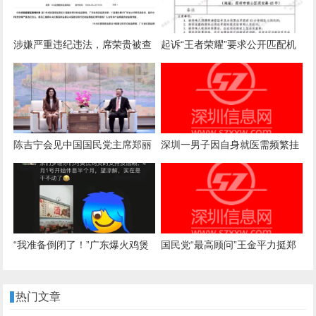
涉嫌严重违纪违法，席荣贵被查
起诉“王者荣耀”要求公开匹配机
制案一审诉求被驳回，法院：属
商业秘密，公开或导致被滥用
陈吉宁会见中国国民党主席郑丽
深圳一男子因自身就医需频繁挂
文
号，自学编写抢号脚本，发
现“商机”后与妻子分工合作，代
抢各大医院号源，涉案金额超57
万元，二人均获刑
“我准备倒闭了！”广东爆火鸡煲
国民党“最高顾问”王金平力挺郑
店老板再发声：你们去隔壁吧，
丽文访陆：两岸一家人，有事自
我这是冰冻鸡，别来了；儿子：
己解决
热门文章
家里有养鸡场，最多还能撑一到