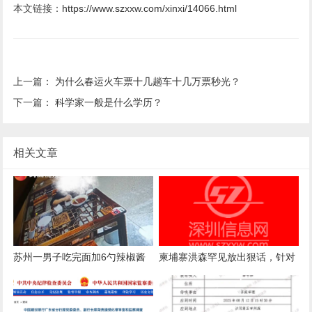
本文链接：
https://www.szxxw.com/xinxi/14066.html
上一篇：
为什么春运火车票十几趟车十几万票秒光？
下一篇：
科学家一般是什么学历？
相关文章
苏州一男子吃完面加6勺辣椒酱
柬埔寨洪森罕见放出狠话，针对
被店主曝光，店主回应：气愤，
国内电诈产业下达终极清剿指
曝光的本意是希望不要浪费
令，要求彻查涉案官员