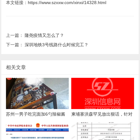
本文链接：
https://www.szxxw.com/xinxi/14328.html
上一篇：
隆尧疫情又怎么了？
下一篇：
深圳地铁3号线路什么时候完工？
相关文章
苏州一男子吃完面加6勺辣椒酱
柬埔寨洪森罕见放出狠话，针对
被店主曝光，店主回应：气愤，
国内电诈产业下达终极清剿指
曝光的本意是希望不要浪费
令，要求彻查涉案官员