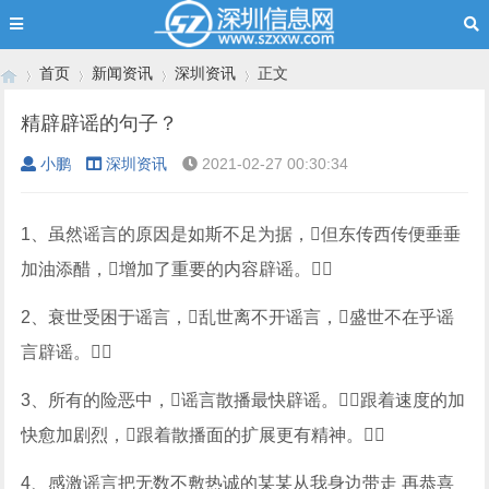
首页
新闻资讯
深圳资讯
正文
精辟辟谣的句子？
小鹏
深圳资讯
2021-02-27 00:30:34
›
›
›
›
1、虽然谣言的原因是如斯不足为据，但东传西传便垂垂
加油添醋，增加了重要的内容辟谣。
2、衰世受困于谣言，乱世离不开谣言，盛世不在乎谣
言辟谣。
3、所有的险恶中，谣言散播最快辟谣。跟着速度的加
快愈加剧烈，跟着散播面的扩展更有精神。
4、感激谣言把无数不敷热诚的某某从我身边带走 再恭喜