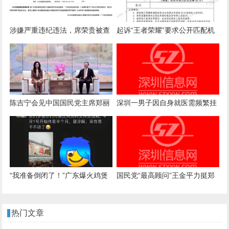
涉嫌严重违纪违法，席荣贵被查
起诉“王者荣耀”要求公开匹配机
制案一审诉求被驳回，法院：属
商业秘密，公开或导致被滥用
陈吉宁会见中国国民党主席郑丽
深圳一男子因自身就医需频繁挂
文
号，自学编写抢号脚本，发
现“商机”后与妻子分工合作，代
抢各大医院号源，涉案金额超57
万元，二人均获刑
“我准备倒闭了！”广东爆火鸡煲
国民党“最高顾问”王金平力挺郑
店老板再发声：你们去隔壁吧，
丽文访陆：两岸一家人，有事自
我这是冰冻鸡，别来了；儿子：
己解决
热门文章
家里有养鸡场，最多还能撑一到