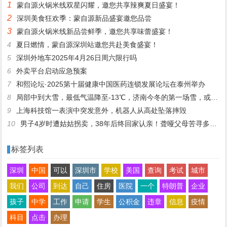
1
蒙自源火锅米线双星闪耀，邀您共享辣爽夏日盛宴！
两个月
2
深圳美食狂欢季：蒙自源新品盛宴邀您品尝
3
蒙自源火锅米线新品尝鲜季，邀您共享味蕾盛宴！
4
夏日燃情，蒙自源深圳站邀您共赴美食盛宴！
5
深圳外地车2025年4月26日周六限行吗
6
外卖平台启动应急预案
7
和熙论坛·2025第十届健康中国医药连锁发展论坛在泰州举办
8
局部中到大雪，最低气温降至-13℃，济南今冬的第一场雪，或跟去年同一时间！
9
上海科技馆一表演中突发意外，机器人从高处坠落摔毁
10
男子4岁时遭姑姑拐卖，38年后终回家认亲！聋哑父母苦寻多年，母亲已抱憾离世丨红星寻人
标签列表
深圳
中国
可以
深圳市
学校
美国
查询
考试
城市
我们
公司
到达
自己
住房
医院
一个
特朗普
企业
孩子
中学
工作
申请
学生
公积金
违章
信息
疫情
科目
点击
办理