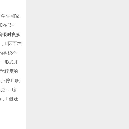
时学生和家
在“3+
填报时良多
合，因而在
的学校不
那一形式开
教学程度的
特点停止职
总之，新
题，但既