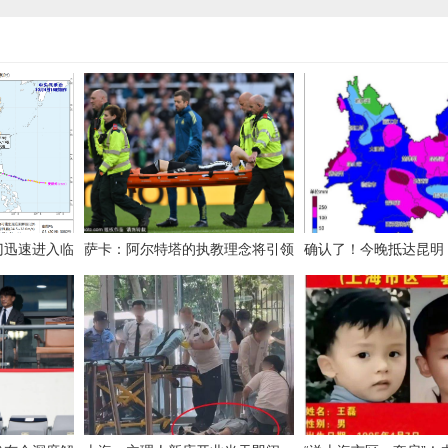
门迅速进入临
萨卡：阿尔特塔的执教理念将引领
确认了！今晚抵达昆明
阿森纳走向成功
猛，这期间暂停外出