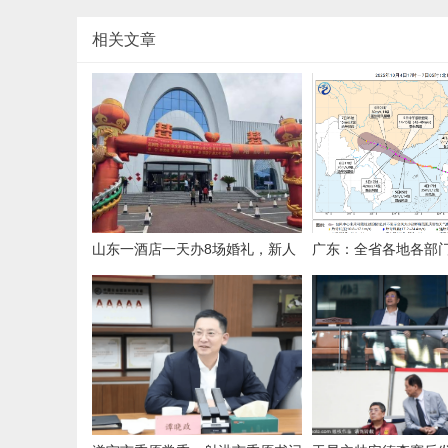
相关文章
山东一酒店一天办8场婚礼，新人
广东：全省各地各部
共用一个充气拱门，酒店称免费提
战状态
供：大家都想放前面，顺序不好协
调