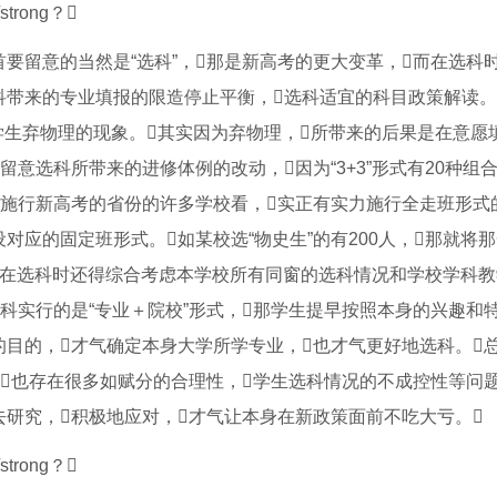
要留意的当然是“选科”，那是新高考的更大变革，而在选科
带来的专业填报的限造停止平衡，选科适宜的科目政策解读。
学生弃物理的现象。其实因为弃物理，所带来的后果是在意愿
留意选科所带来的进修体例的改动，因为“3+3”形式有20种组
前已施行新高考的省份的许多学校看，实正有实力施行全走班形式
应的固定班形式。如某校选“物史生”的有200人，那就将
业生在选科时还得综合考虑本学校所有同窗的选科情况和学校学科
登科实行的是“专业＋院校”形式，那学生提早按照本身的兴趣和
目的，才气确定本身大学所学专业，也才气更好地选科。
也存在很多如赋分的合理性，学生选科情况的不成控性等问
研究，积极地应对，才气让本身在新政策面前不吃大亏。