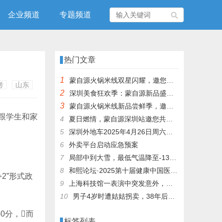
企业频道
专题频道
热门文章
1
蒙自源火锅米线双星闪耀，邀您共享辣爽夏日盛宴！
考
山东
2
深圳美食狂欢季：蒙自源新品盛宴邀您品尝
3
蒙自源火锅米线新品尝鲜季，邀您共享味蕾盛宴！
经跟学生和家
4
夏日燃情，蒙自源深圳站邀您共赴美食盛宴！
5
深圳外地车2025年4月26日周六限行吗
6
外卖平台启动应急预案
7
局部中到大雪，最低气温降至-13℃，济南今冬的第一场雪，或跟去年同一时间！
8
和熙论坛·2025第十届健康中国医药连锁发展论坛在泰州举办
2”形式政
9
上海科技馆一表演中突发意外，机器人从高处坠落摔毁
10
男子4岁时遭姑姑拐卖，38年后终回家认亲！聋哑父母苦寻多年，母亲已抱憾离世丨红星寻人
0分，而
标签列表