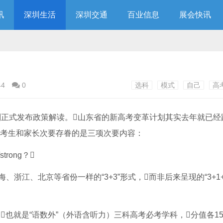
讯
深圳生活
深圳交通
百业信息
展会快讯
44
0
选科
模式
自己
高
行计划正式发布政策解读。山东省的新高考变革计划其实去年就已
而考生和家长次要存眷的是三项次要内容：
浙江、北京等省份一样的“3+3”形式，而非后来呈现的“3+1+
，也就是“语数外”（外语含听力）三科高考必考学科，分值各15