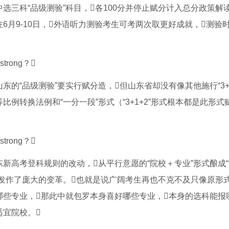
三科“品级测验”科目，各100分并停止赋分计入总分政策解读
在6月9-10日，外语听力测验考生可考两次取更好成就，测验时
的“品级测验”要实行赋分造，但山东省却没有像其他施行“3+
例转换法例和“一分一段”形式（“3+1+2”形式根本都是此形式
东新高考登科规则的改动，从平行意愿的“院校＋专业”形式酿成
报发作了庞大的变革。也就是说广阔考生再也不克不及只像原形
哪些专业，那此中就包罗本身喜好哪些专业，本身的选科能报
宜院校。