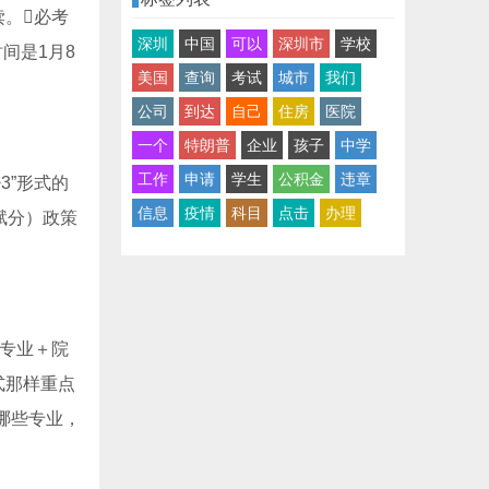
。必考
深圳
中国
可以
深圳市
学校
间是1月8
美国
查询
考试
城市
我们
公司
到达
自己
住房
医院
一个
特朗普
企业
孩子
中学
工作
申请
学生
公积金
违章
3”形式的
信息
疫情
科目
点击
办理
赋分）政策
“专业＋院
式那样重点
哪些专业，