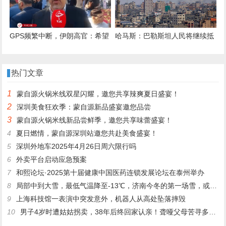
GPS频繁中断，伊朗高官：希望
哈马斯：巴勒斯坦人民将继续抵
接入中国北斗，更安全
抗以色列侵略
热门文章
1
蒙自源火锅米线双星闪耀，邀您共享辣爽夏日盛宴！
2
深圳美食狂欢季：蒙自源新品盛宴邀您品尝
3
蒙自源火锅米线新品尝鲜季，邀您共享味蕾盛宴！
4
夏日燃情，蒙自源深圳站邀您共赴美食盛宴！
5
深圳外地车2025年4月26日周六限行吗
6
外卖平台启动应急预案
7
和熙论坛·2025第十届健康中国医药连锁发展论坛在泰州举办
8
局部中到大雪，最低气温降至-13℃，济南今冬的第一场雪，或跟去年同一时间！
9
上海科技馆一表演中突发意外，机器人从高处坠落摔毁
10
男子4岁时遭姑姑拐卖，38年后终回家认亲！聋哑父母苦寻多年，母亲已抱憾离世丨红星寻人