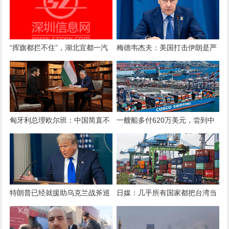
“挥旗都拦不住”，湖北宜都一汽
梅德韦杰夫：美国打击伊朗是严
车撞上火车，警方正追查肇事司
重战略错误，付出代价的很可能
机
是下届美国政府
匈牙利总理欧尔班：中国简直不
一艘船多付620万美元，尝到中
可战胜
方反制滋味后，美方改了对华限
制令
特朗普已经就援助乌克兰战斧巡
日媒：几乎所有国家都把台湾当
航导弹做出决策，后果很严重
局晾在一边，搁置贸易协议谈判