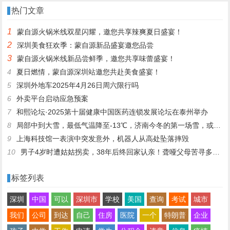
我这是冰冻鸡，别来了；儿子：
己解决
热门文章
家里有养鸡场，最多还能撑一到
1
蒙自源火锅米线双星闪耀，邀您共享辣爽夏日盛宴！
两个月
2
深圳美食狂欢季：蒙自源新品盛宴邀您品尝
3
蒙自源火锅米线新品尝鲜季，邀您共享味蕾盛宴！
4
夏日燃情，蒙自源深圳站邀您共赴美食盛宴！
5
深圳外地车2025年4月26日周六限行吗
6
外卖平台启动应急预案
7
和熙论坛·2025第十届健康中国医药连锁发展论坛在泰州举办
8
局部中到大雪，最低气温降至-13℃，济南今冬的第一场雪，或跟去年同一时间！
9
上海科技馆一表演中突发意外，机器人从高处坠落摔毁
10
男子4岁时遭姑姑拐卖，38年后终回家认亲！聋哑父母苦寻多年，母亲已抱憾离世丨红星寻人
标签列表
深圳
中国
可以
深圳市
学校
美国
查询
考试
城市
我们
公司
到达
自己
住房
医院
一个
特朗普
企业