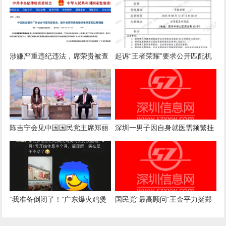
被店主曝光，店主回应：气愤，
国内电诈产业下达终极清剿指
曝光的本意是希望不要浪费
令，要求彻查涉案官员
涉嫌严重违纪违法，席荣贵被查
起诉“王者荣耀”要求公开匹配机
制案一审诉求被驳回，法院：属
商业秘密，公开或导致被滥用
陈吉宁会见中国国民党主席郑丽
深圳一男子因自身就医需频繁挂
文
号，自学编写抢号脚本，发
现“商机”后与妻子分工合作，代
抢各大医院号源，涉案金额超57
万元，二人均获刑
“我准备倒闭了！”广东爆火鸡煲
国民党“最高顾问”王金平力挺郑
店老板再发声：你们去隔壁吧，
丽文访陆：两岸一家人，有事自