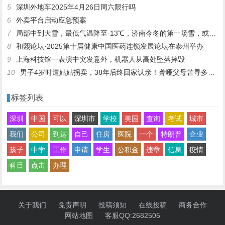
5
深圳外地车2025年4月26日周六限行吗
6
外卖平台启动应急预案
7
局部中到大雪，最低气温降至-13℃，济南今冬的第一场雪，或跟去年同一时间！
8
和熙论坛·2025第十届健康中国医药连锁发展论坛在泰州举办
9
上海科技馆一表演中突发意外，机器人从高处坠落摔毁
10
男子4岁时遭姑姑拐卖，38年后终回家认亲！聋哑父母苦寻多年，母亲已抱憾离世丨红星寻人
标签列表
深圳
中国
可以
深圳市
学校
美国
查询
考试
城市
我们
公司
到达
自己
住房
医院
一个
特朗普
企业
孩子
中学
工作
申请
学生
公积金
违章
信息
疫情
科目
点击
办理
关于我们
免责声明
投稿须知
在线投稿
商务合作
网站地图
客服QQ:2682505