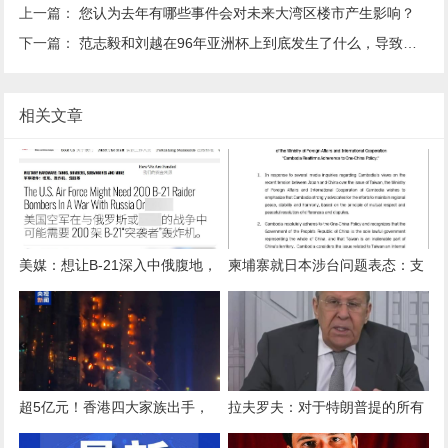
上一篇：
您认为去年有哪些事件会对未来大湾区楼市产生影响？
下一篇：
范志毅和刘越在96年亚洲杯上到底发生了什么，导致刘越再没进入国家队，转行解说？
相关文章
美媒：想让B-21深入中俄腹地，
柬埔寨就日本涉台问题表态：支
自由出入肆意轰炸，100架远远
持中国在台湾问题上的原则立场
不够
超5亿元！香港四大家族出手，
拉夫罗夫：对于特朗普提的所有
马云、雷军与腾讯、阿里、安踏
调解建议，泽连斯基都说“不”