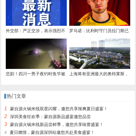
等企业紧急驰援香港大埔
外交部：严正交涉，表示强烈不
罗马诺：比利时守门员拉门斯已
满
同意加盟曼联，转会费2000万欧
悲剧！四川一男子夜钓时鱼竿被
上海将有亚洲最大的奥特莱斯，
鱼拖走，下河捞鱼竿时不幸溺亡
预计2026年竣工
热门文章
1
蒙自源火锅米线双星闪耀，邀您共享辣爽夏日盛宴！
2
深圳美食狂欢季：蒙自源新品盛宴邀您品尝
3
蒙自源火锅米线新品尝鲜季，邀您共享味蕾盛宴！
4
夏日燃情，蒙自源深圳站邀您共赴美食盛宴！