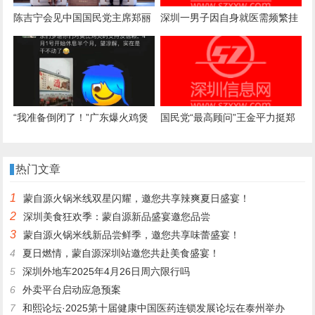
陈吉宁会见中国国民党主席郑丽
深圳一男子因自身就医需频繁挂
文
号，自学编写抢号脚本，发
现“商机”后与妻子分工合作，代
抢各大医院号源，涉案金额超57
万元，二人均获刑
“我准备倒闭了！”广东爆火鸡煲
国民党“最高顾问”王金平力挺郑
店老板再发声：你们去隔壁吧，
丽文访陆：两岸一家人，有事自
我这是冰冻鸡，别来了；儿子：
己解决
热门文章
家里有养鸡场，最多还能撑一到
1
蒙自源火锅米线双星闪耀，邀您共享辣爽夏日盛宴！
两个月
2
深圳美食狂欢季：蒙自源新品盛宴邀您品尝
3
蒙自源火锅米线新品尝鲜季，邀您共享味蕾盛宴！
4
夏日燃情，蒙自源深圳站邀您共赴美食盛宴！
5
深圳外地车2025年4月26日周六限行吗
6
外卖平台启动应急预案
7
和熙论坛·2025第十届健康中国医药连锁发展论坛在泰州举办