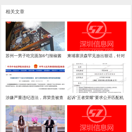
相关文章
苏州一男子吃完面加6勺辣椒酱
柬埔寨洪森罕见放出狠话，针对
被店主曝光，店主回应：气愤，
国内电诈产业下达终极清剿指
曝光的本意是希望不要浪费
令，要求彻查涉案官员
涉嫌严重违纪违法，席荣贵被查
起诉“王者荣耀”要求公开匹配机
制案一审诉求被驳回，法院：属
商业秘密，公开或导致被滥用