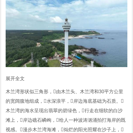
展开全文
木兰湾形状似三角形，由木兰头、木兰湾和30平方公里
的宽阔腹地组成，水深浪平，岸边海底基础为石质。
木兰湾的海水呈现出翡翠的碧绿色，行走在细软的白沙
滩上，岸边礁石嶙峋，给人一种波涛汹涌拍打海岸的既
视感。漫步木兰湾海滩，灿烂的阳光照耀在沙子上，