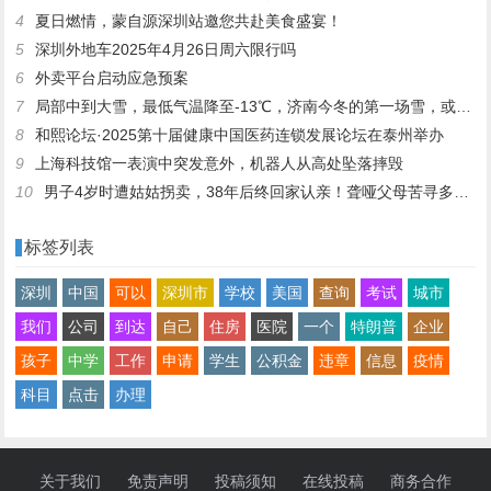
4
夏日燃情，蒙自源深圳站邀您共赴美食盛宴！
5
深圳外地车2025年4月26日周六限行吗
6
外卖平台启动应急预案
7
局部中到大雪，最低气温降至-13℃，济南今冬的第一场雪，或跟去年同一时间！
8
和熙论坛·2025第十届健康中国医药连锁发展论坛在泰州举办
9
上海科技馆一表演中突发意外，机器人从高处坠落摔毁
10
男子4岁时遭姑姑拐卖，38年后终回家认亲！聋哑父母苦寻多年，母亲已抱憾离世丨红星寻人
标签列表
深圳
中国
可以
深圳市
学校
美国
查询
考试
城市
我们
公司
到达
自己
住房
医院
一个
特朗普
企业
孩子
中学
工作
申请
学生
公积金
违章
信息
疫情
科目
点击
办理
关于我们
免责声明
投稿须知
在线投稿
商务合作