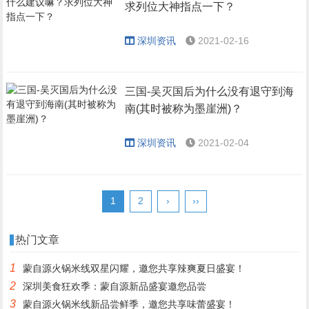
求列位大神指点一下？
深圳资讯
2021-02-16
三国-吴灭国后为什么没有退守到海
南(其时被称为墨崖洲)？
深圳资讯
2021-02-04
1
2
›
››
热门文章
1
蒙自源火锅米线双星闪耀，邀您共享辣爽夏日盛宴！
2
深圳美食狂欢季：蒙自源新品盛宴邀您品尝
3
蒙自源火锅米线新品尝鲜季，邀您共享味蕾盛宴！