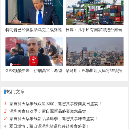
制令
特朗普已经就援助乌克兰战斧巡
日媒：几乎所有国家都把台湾当
航导弹做出决策，后果很严重
局晾在一边，搁置贸易协议谈判
GPS频繁中断，伊朗高官：希望
哈马斯：巴勒斯坦人民将继续抵
接入中国北斗，更安全
抗以色列侵略
热门文章
1
蒙自源火锅米线双星闪耀，邀您共享辣爽夏日盛宴！
2
深圳美食狂欢季：蒙自源新品盛宴邀您品尝
3
蒙自源火锅米线新品尝鲜季，邀您共享味蕾盛宴！
4
夏日燃情，蒙自源深圳站邀您共赴美食盛宴！