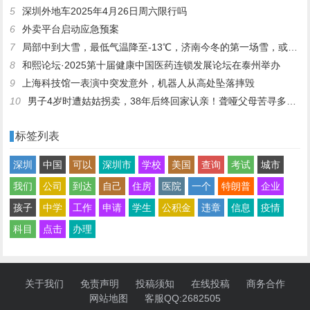
5
深圳外地车2025年4月26日周六限行吗
6
外卖平台启动应急预案
7
局部中到大雪，最低气温降至-13℃，济南今冬的第一场雪，或跟去年同一时间！
8
和熙论坛·2025第十届健康中国医药连锁发展论坛在泰州举办
9
上海科技馆一表演中突发意外，机器人从高处坠落摔毁
10
男子4岁时遭姑姑拐卖，38年后终回家认亲！聋哑父母苦寻多年，母亲已抱憾离世丨红星寻人
标签列表
深圳
中国
可以
深圳市
学校
美国
查询
考试
城市
我们
公司
到达
自己
住房
医院
一个
特朗普
企业
孩子
中学
工作
申请
学生
公积金
违章
信息
疫情
科目
点击
办理
关于我们
免责声明
投稿须知
在线投稿
商务合作
网站地图
客服QQ:2682505