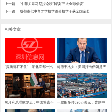
上一篇：
“中菲关系马尼拉论坛”解读“三大全球倡议”
下一篇：
成都市七中育才学校学道分校学子获全国金奖
相关文章
“挥旗都拦不住”，湖北宜都一汽
梅德韦杰夫：美国打击伊朗是严
车撞上火车，警方正追查肇事司
重战略错误，付出代价的很可能
机
是下届美国政府
匈牙利总理欧尔班：中国简直不
一艘船多付620万美元，尝到中
可战胜
方反制滋味后，美方改了对华限