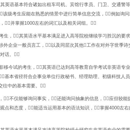
其英语基本符合诸如出租车司机、宾馆行李员、门卫、交通警等工
该级考生应能在熟悉的情景中进行简单信息交流，例如询
并掌握1000左右的词汇以及相关词组。
的考生，其英语水平基本满足进入高等院校继续学习胜沉的要求，
外企业一般员言工，以及同层次其他工作在对外字世季诗
对话。
约蒸影移今试的考生，其英语已达到高等教育自学考试非英语专
基本省径符合企事业单位行政秘书、经理助理、初级科技人
交往中的基本需要。
不仅能够询问事实，还能询问抽象的信息，应但较能
点和态度，能适当运用基本的语法知识，掌握4000左
其英语水平基本满足攻读高等院校硕士研究生非英语专业的需要，