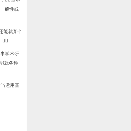
与一般性或
外还能就某个

从事学术研
应能就各种
适当运用基