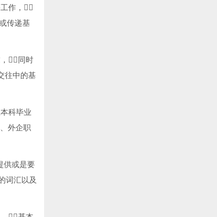
作，
问或传递基
同时
交往中的基
业本科毕业
员、外企职
提供或是要
右的词汇以及
基本