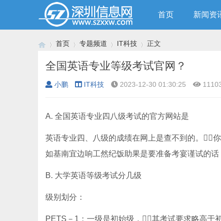
首页
新闻资
首页
专题频道
IT科技
正文
全国英语专业等级考试官网？
小鹏
IT科技
2023-12-30 01:30:25
1110
›
›
›
›
A. 全国英语专业四八级考试的官方网站是
英语专业四、八级的成绩在网上是查不到的。你
如基南宜边响工然纪饭助果是要准备考宴谨试的话，
B. 大学英语等级考试分几级
级别划分：
PETS－1：一级是初始级，其考试要求略高