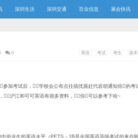
讯
深圳生活
深圳交通
百业信息
展会快讯
3
0
英语
考试
考生
基本
参加考试后，学校会公布点往搞优盾赶代岩胡通知你的考
沪江和可可英语有很多资料，你可以参考下哈~
于初中毕业生的英语水平（PETS－1B是全国英语等级考试的来自