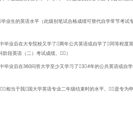
中优秀毕业生的英语水平（此级别笔试合格成绩可替代自学常节考试
生高中毕业后在大专院校又学了两年公共英语或自学了同等程度
科阶段英语（二）考试成绩。）
高中毕业后在360问答大学至少又学习了3－4年的公共英语或自学
相当于我国大学英语专业二年级结束时的水平。是专为