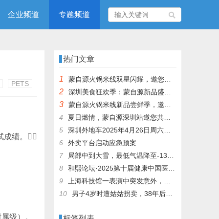
企业频道
专题频道
热门文章
1
蒙自源火锅米线双星闪耀，邀您共享辣爽夏日盛宴！
PETS
2
深圳美食狂欢季：蒙自源新品盛宴邀您品尝
3
蒙自源火锅米线新品尝鲜季，邀您共享味蕾盛宴！
4
夏日燃情，蒙自源深圳站邀您共赴美食盛宴！
5
深圳外地车2025年4月26日周六限行吗
试成绩。
6
外卖平台启动应急预案
7
局部中到大雪，最低气温降至-13℃，济南今冬的第一场雪，或跟去年同一时间！
8
和熙论坛·2025第十届健康中国医药连锁发展论坛在泰州举办
9
上海科技馆一表演中突发意外，机器人从高处坠落摔毁
10
男子4岁时遭姑姑拐卖，38年后终回家认亲！聋哑父母苦寻多年，母亲已抱憾离世丨红星寻人
附属级）。
标签列表