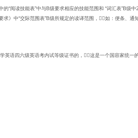
阅读技能表”中与B级要求相应的技能范围和 “词汇表”B级中2，
求》中“交际范围表”B级所规定的读译范围，如：便条、通
大学英语四六级英语考内试等级证书的，这是一个国容家统一