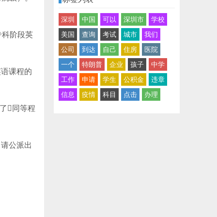
深圳
中国
可以
深圳市
学校
专科阶段英
美国
查询
考试
城市
我们
公司
到达
自己
住房
医院
一个
特朗普
企业
孩子
中学
英语课程的
工作
申请
学生
公积金
违章
信息
疫情
科目
点击
办理
了同等程
申请公派出