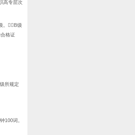
向高职高专层次
。B级
的合格证
B级所规定
100词。