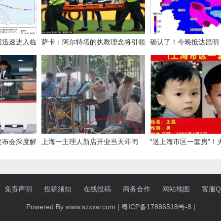
门迅速进入临
萨卡：阿尔特塔的执教理念将引领
确认了！今晚抵达昆明
阿森纳走向成功
猛，这期间暂停外出
发布会深度解
上海一主理人新店开业当天即闭
“送上海市区一套房”！
达赞赏？
店，顾客现场冒高温排长队有人晕
赏被拐26年儿子线索
倒，商场：已送医，另有人中暑
减刑出狱，儿子仍下落
免责声明
投稿须知
在线投稿
商务合作
都为儿子备份礼物
网站地图
客服QQ
Powered By www.szxxw.com |
粤ICP备17886518号-8
|