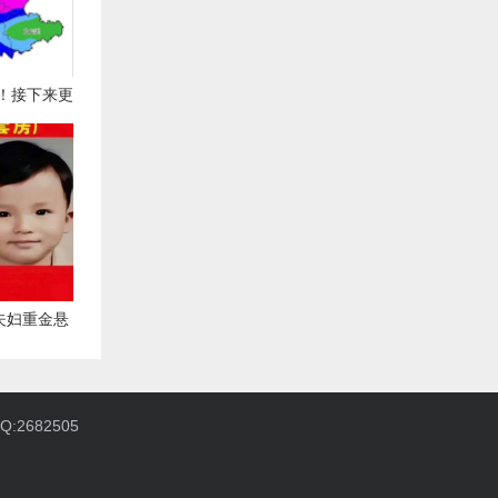
！接下来更
夫妇重金悬
：人贩子已
不明！年年
:2682505