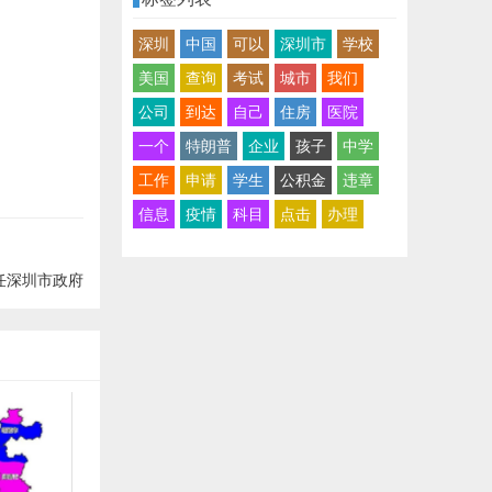
深圳
中国
可以
深圳市
学校
美国
查询
考试
城市
我们
公司
到达
自己
住房
医院
一个
特朗普
企业
孩子
中学
工作
申请
学生
公积金
违章
信息
疫情
科目
点击
办理
任深圳市政府