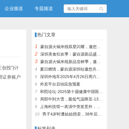
企业频道
专题频道
热门文章
1
蒙自源火锅米线双星闪耀，邀您共享辣爽夏日盛宴！
2
深圳美食狂欢季：蒙自源新品盛宴邀您品尝
3
蒙自源火锅米线新品尝鲜季，邀您共享味蕾盛宴！
三创投”)计
4
夏日燃情，蒙自源深圳站邀您共赴美食盛宴！
5
深圳外地车2025年4月26日周六限行吗
用证券账户
6
外卖平台启动应急预案
7
和熙论坛·2025第十届健康中国医药连锁发展论坛在泰州举办
8
局部中到大雪，最低气温降至-13℃，济南今冬的第一场雪，或跟去年同一时间！
9
上海科技馆一表演中突发意外，机器人从高处坠落摔毁
10
男子4岁时遭姑姑拐卖，38年后终回家认亲！聋哑父母苦寻多年，母亲已抱憾离世丨红星寻人
标签列表