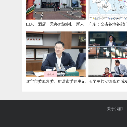
山东一酒店一天办8场婚礼，新人
广东：全省各地各部
共用一个充气拱门，酒店称免费提
战状态
供：大家都想放前面，顺序不好协
调
遂宁市委原常委、射洪市委原书记
玉昆主帅安德森赛后
谭晓政任四川省交通厅副厅长
析：为何对北京队表
关于我们