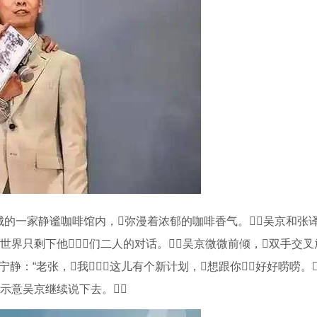
城的一家静谧咖啡馆内，弥漫着浓郁的咖啡香气。吴京和张
世界只剩下他们二人的对话。吴京微微前倾，双手交
静：“老张，我这儿有个新计划，想跟你好好唠唠。
示意吴京继续说下去。