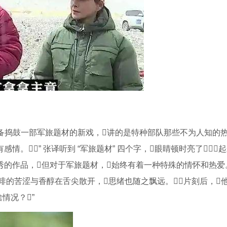
准备捣鼓一部军旅题材的新戏，讲的是特种部队那些不为人知的
情。” 张译听到 “军旅题材” 四个字，眼睛顿时亮了
优秀的作品，但对于军旅题材，始终有着一种特殊的情怀和热爱
着咖啡的苦涩与香醇在舌尖散开，思绪也随之飘远。片刻后，他
情况？”