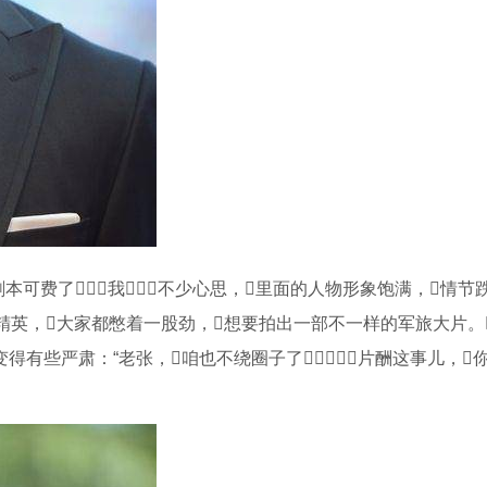
本可费了我不少心思，里面的人物形象饱满，情节
精英，大家都憋着一股劲，想要拍出一部不一样的军旅大片。
变得有些严肃：“老张，咱也不绕圈子了，片酬这事儿，