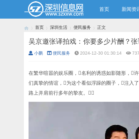
首页
新闻资
首页
深圳生活
便民服务
正文
吴京邀张译拍戏：你要多少片酬？张
小鹏
便民服务
2024-12-30 01:30:14
73
›
›
›
›
在繁华喧嚣的娱乐圈，名利的诱惑如影随形，许多人
们真挚的情谊，为这个看似浮躁的圈子，注入了
路上并肩前行多年的挚友。