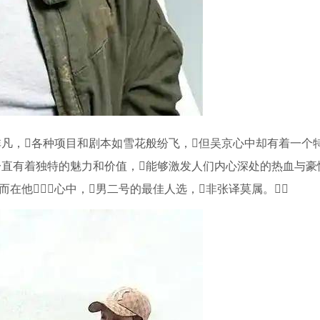
闹非凡，各种项目和剧本如雪花般纷飞，但吴京心中却有着一个
材一直有着独特的魅力和价值，能够激发人们内心深处的热血与豪
而在他心中，男二号的最佳人选，非张译莫属。