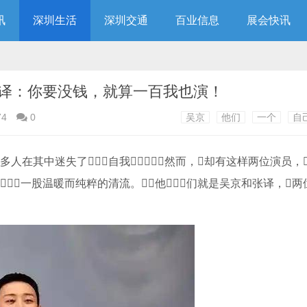
讯
深圳生活
深圳交通
百业信息
展会快讯
译：你要没钱，就算一百我也演！
74
0
吴京
他们
一个
自
在其中迷失了自我，然而，却有这样两位演员，
一股温暖而纯粹的清流。他们就是吴京和张译，