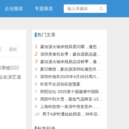
企业频道
专题频道
热门文章
1
蒙自源火锅米线双星闪耀，邀您共享辣爽夏日盛宴！
己
题材
2
深圳美食狂欢季：蒙自源新品盛宴邀您品尝
3
蒙自源火锅米线新品尝鲜季，邀您共享味蕾盛宴！
用他
4
夏日燃情，蒙自源深圳站邀您共赴美食盛宴！
5
深圳外地车2025年4月26日周六限行吗
两位在演艺道
6
外卖平台启动应急预案
7
和熙论坛·2025第十届健康中国医药连锁发展论坛在泰州举办
8
局部中到大雪，最低气温降至-13℃，济南今冬的第一场雪，或跟去年同一时间！
9
上海科技馆一表演中突发意外，机器人从高处坠落摔毁
10
男子4岁时遭姑姑拐卖，38年后终回家认亲！聋哑父母苦寻多年，母亲已抱憾离世丨红星寻人
标签列表