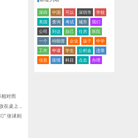
深圳
中国
可以
深圳市
学校
美国
查询
考试
城市
我们
公司
到达
自己
住房
医院
一个
特朗普
企业
孩子
中学
工作
申请
学生
公积金
违章
信息
疫情
科目
点击
办理
译相对而
叉放在桌上，
” 张译则