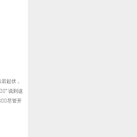
跌宕起伏，
” 说到这
你尽管开